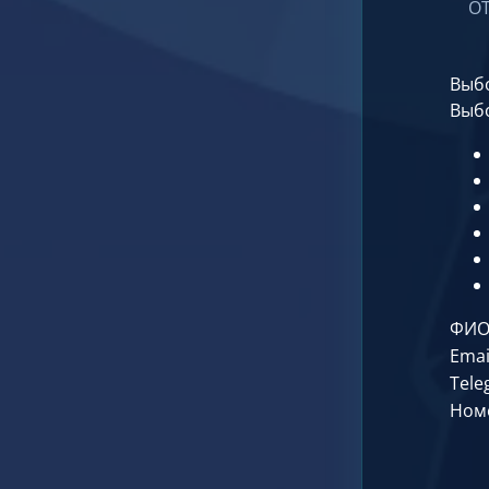
О
Выб
Выб
ФИ
Emai
Tele
Ном