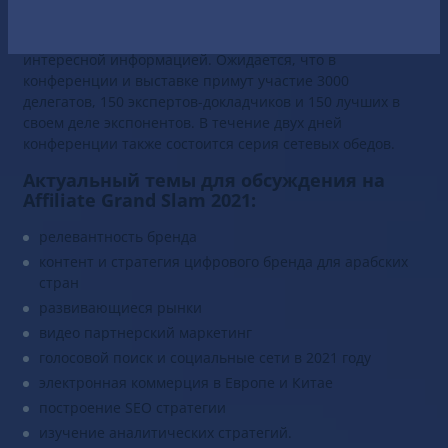
специалистов по лидогенерации, медиа-байеров, SEO-
гуру и экспертов рынка для обмена важной и
интересной информацией. Ожидается, что в
конференции и выставке примут участие 3000
делегатов, 150 экспертов-докладчиков и 150 лучших в
своем деле экспонентов. В течение двух дней
конференции также состоится серия сетевых обедов.
Актуальный темы для обсуждения на
Affiliate Grand Slam 2021:
релевантность бренда
контент и стратегия цифрового бренда для арабских
стран
развивающиеся рынки
видео партнерский маркетинг
голосовой поиск и социальные сети в 2021 году
электронная коммерция в Европе и Китае
построение SEO стратегии
изучение аналитических стратегий.