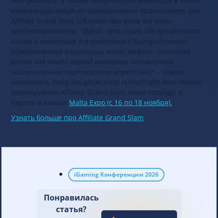
Эти факторы, а также потребность индустрии в новой
конференции побудило организаторов организовать шоу
Affiliate Grand Slam, соблюдая при этом все меры
предосторожности.
"Дубай - это город, где процветают
бизнес и коммерция, а в сочетании с быстрой схемой
развертывания вакцинации, этот эмират - отличное
место для нашей первой выставки, посвященной
исключительно партнерскому маркетингу", - заявил
основатель Yancy Naughton press relHasTraffic Янси Нотон.
Мероприятия Affiliate Grand Slam также пройдут в
Европе в рамках
Malta Expo (с 16 по 18 ноября).
Узнать больше про Affiliate Grand Slam
iGaming Конференции 2026
Понравилась
статья?