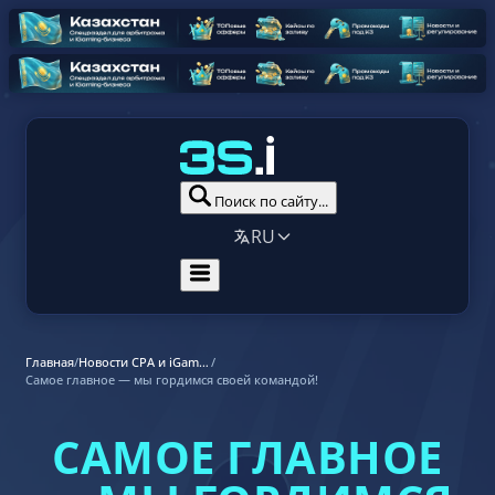
Поиск по сайту...
RU
Главная
/
Новости CPA и iGaming-индустрии
/
Самое главное — мы гордимся своей командой!
САМОЕ ГЛАВНОЕ