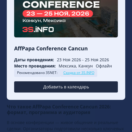
AffPapa Conference Cancun
Даты проведения:
23 Ноя 2026
-
25 Ноя 2026
Место проведения:
Мексика, Канкун
Офлайн
Рекомендовано 3SNET:
Скидка от 3S.INFO
Добавить в календарь
Что такое AffPapa Conference Cancun 2026:
формат, программа и аудитория
В основе конференции — живое общение и реальные
сделки. Организаторы подготовили несколько ключевых