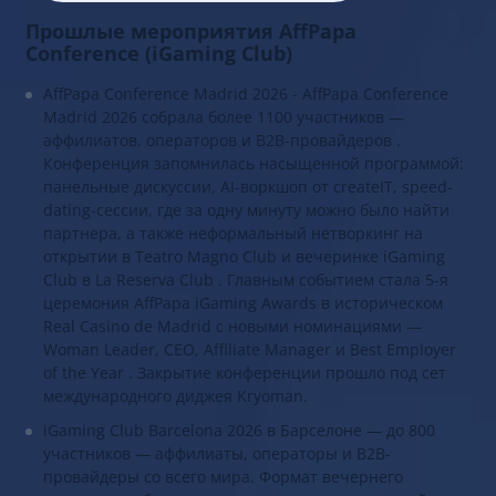
Прошлые мероприятия AffPapa
Conference (iGaming Club)
AffPapa Conference Madrid 2026 - AffPapa Conference
Madrid 2026 собрала более 1100 участников —
аффилиатов, операторов и B2B-провайдеров .
Конференция запомнилась насыщенной программой:
панельные дискуссии, AI-воркшоп от createIT, speed-
dating-сессии, где за одну минуту можно было найти
партнера, а также неформальный нетворкинг на
открытии в Teatro Magno Club и вечеринке iGaming
Club в La Reserva Club . Главным событием стала 5-я
церемония AffPapa iGaming Awards в историческом
Real Casino de Madrid с новыми номинациями —
Woman Leader, CEO, Affiliate Manager и Best Employer
of the Year . Закрытие конференции прошло под сет
международного диджея Kryoman.
iGaming Club Barcelona 2026 в Барселоне — до 800
участников — аффилиаты, операторы и B2B-
провайдеры со всего мира. Формат вечернего