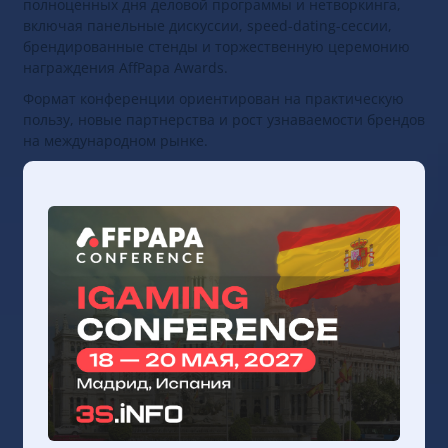
полноценных дня деловой программы и нетворкинга,
включая панельные дискуссии, speed-dating-сессии,
брендированные стенды и торжественную церемонию
награждения AffPapa Awards.
Формат конференции ориентирован на практическую
пользу, новые партнерства и рост узнаваемости брендов
на международном рынке.