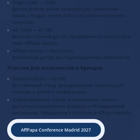
Single Ticket — €390
Доступ ко всем зонам конференции, спикерским
зонам, стендам, speed-dating-сессиям и нетворкинг-
напиткам.
VIP Ticket — €1 490
Включает полный доступ, проживание (3 ночи) и гала-
ужин AffPapa Awards.
Affiliate Access — бесплатно
Бесплатный доступ для подтвержденных аффилиатов.
Участие для экспонентов и брендов
Standard Booth — €6 900
Выставочный стенд, брендирование, пропуска для
команды и доступ к конференции.
Индивидуальные стенды и спонсорские пакеты
Доступны расширенные форматы с PR-поддержкой,
рассылками, брендингом и участием в AffPapa Awards.
AffPapa Conference Madrid 2027