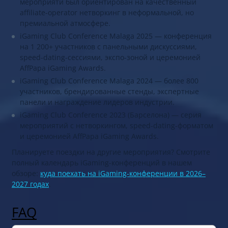
мероприяти был ориентирован на качественный
affiliate-operator нетворкинг в неформальной, но
премиальной атмосфере.
iGaming Club Conference Malaga 2025 — конференция
на 1 200+ участников с панельными дискуссиями,
speed-dating-сессиями, экспо-зоной и церемонией
AffPapa iGaming Awards.
iGaming Club Conference Malaga 2024 — более 800
участников, брендированные стенды, экспертные
панели и награждение лидеров индустрии.
iGaming Club Conference 2023 (Барселона) — серия
мероприятий с нетворкингом, speed-dating-форматом
и церемонией AffPapa iGaming Awards.
Планируете поездки на другие мероприятия? Смотрите
полный календарь iGaming-конференций в нашем
обзоре:
куда поехать на iGaming-конференции в 2026–
2027 годах
.
FAQ