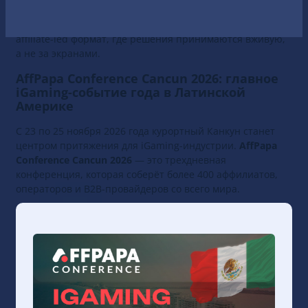
продолжается, детали программы и локации будут
объявлены позже. Главное остаётся неизменным:
affiliate-led формат, где решения принимаются вживую,
а не за экранами.
AffPapa Conference Cancun 2026: главное
iGaming-событие года в Латинской
Америке
С 23 по 25 ноября 2026 года курортный Канкун станет
центром притяжения для iGaming-индустрии.
AffPapa
Conference Cancun 2026
— это трехдневная
конференция, которая соберёт более 400 аффилиатов,
операторов и B2B-провайдеров со всего мира.