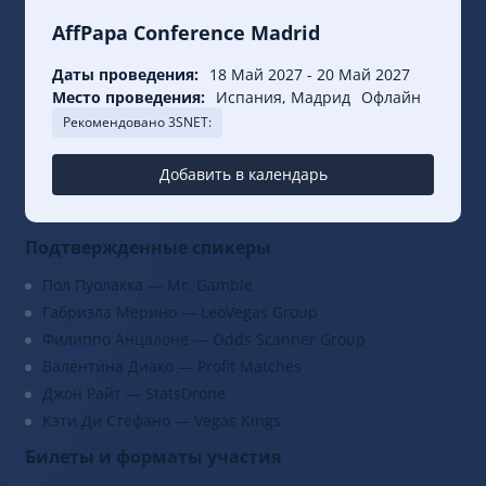
AffPapa Conference Madrid
Даты проведения:
18 Май 2027
-
20 Май 2027
Место проведения:
Испания, Мадрид
Офлайн
Рекомендовано 3SNET:
Добавить в календарь
Подтвержденные спикеры
Пол Пуолакка — Mr. Gamble
Габриэла Мерино — LeoVegas Group
Филиппо Анцалоне — Odds Scanner Group
Валентина Диако — Profit Matches
Джон Райт — StatsDrone
Кэти Ди Стефано — Vegas Kings
Билеты и форматы участия