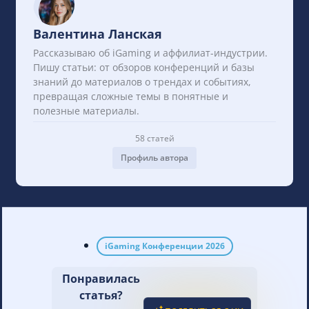
ставку на качественный нетворкинг и
реальные сделки между аффилиатами и
Валентина Ланская
операторами . Это конференция, где
Рассказываю об iGaming и аффилиат-индустрии.
решения принимаются вживую, а не за
Пишу статьи: от обзоров конференций и базы
экранами.
знаний до материалов о трендах и событиях,
превращая сложные темы в понятные и
полезные материалы.
58 статей
Профиль автора
iGaming Конференции 2026
Понравилась
статья?