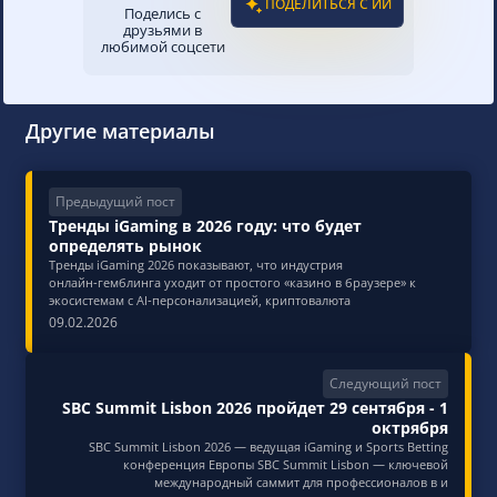
ПОДЕЛИТЬСЯ С ИИ
Поделись с
друзьями в
любимой соцсети
Другие материалы
Предыдущий пост
Тренды iGaming в 2026 году: что будет
определять рынок
Тренды iGaming 2026 показывают, что индустрия
онлайн‑гемблинга уходит от простого «казино в браузере» к
экосистемам с AI‑персонализацией, криптовалюта
09.02.2026
Следующий пост
SBC Summit Lisbon 2026 пройдет 29 сентября - 1
октрября
SBC Summit Lisbon 2026 — ведущая iGaming и Sports Betting
конференция Европы SBC Summit Lisbon — ключевой
международный саммит для профессионалов в и