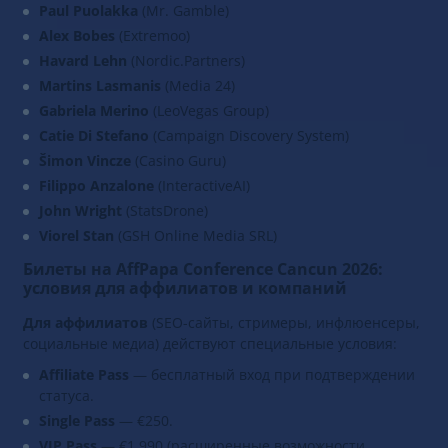
Paul Puolakka
(Mr. Gamble)
Alex Bobes
(Extremoo)
Havard Lehn
(Nordic.Partners)
Martins Lasmanis
(Media 24)
Gabriela Merino
(LeoVegas Group)
Catie Di Stefano
(Campaign Discovery System)
Šimon Vincze
(Casino Guru)
Filippo Anzalone
(InteractiveAI)
John Wright
(StatsDrone)
Viorel Stan
(GSH Online Media SRL)
Билеты на AffPapa Conference Cancun 2026:
условия для аффилиатов и компаний
Для аффилиатов
(SEO-сайты, стримеры, инфлюенсеры,
социальные медиа) действуют специальные условия:
Affiliate Pass
— бесплатный вход при подтверждении
статуса.
Single Pass
— €250.
VIP Pass
— €1 990 (расширенные возможности