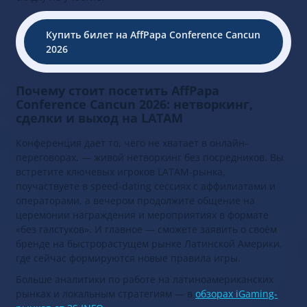
Купить билет на AffPapa Conference Cancun
2026
Почему стоит посетить AffPapa
Conference Cancun 2026: нетворкинг,
сделки и выход на LATAM
Конференция дает то, чего не хватает в онлайн-
переговорах, — живой нетворкинг без посредников. Вы
встретите ключевых игроков LATAM-рынка,
поучаствуете в speed-dating сессиях с аффилиатами и
операторами, а вечером продолжите общение на
церемонии награждения и мероприятиях в формате
«без галстуков». И главное — сможете заявить о своём
бренде на быстрорастущем рынке Латинской Америки,
где сейчас формируются новые правила игры.
Больше аналитики по работе на латиноамериканских
рынках и локальным стратегиям — в
обзорах iGaming-