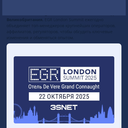
гемблинга
, регулирования и устойчивого развития
операторов. Саммит
пройдёт 22 октября 2025 года в De
Vere Grand Connaught Rooms в Covent Garden, Лондон,
Великобритания.
EGR London Summit ежегодно
объединяет топ-менеджеров крупнейших операторов,
аффилиатов, регуляторов, чтобы обсудить ключевые
изменения и обменяться опытом.