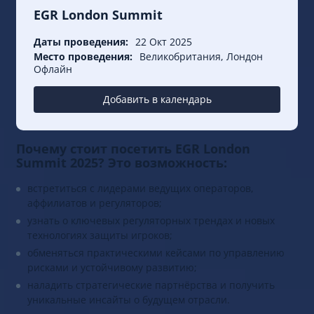
EGR London Summit
Даты проведения:
22 Окт 2025
Место проведения:
Великобритания, Лондон
Офлайн
Добавить в календарь
Почему стоит посетить EGR London
Summit 2025? Это возможность:
встретиться с лидерами ведущих операторов,
аффилиатов и регуляторов;
узнать о ключевых регуляторных трендах и новых
технологиях защиты игроков;
обменяться практическими кейсами по управлению
рисками и устойчивому развитию;
наладить стратегические партнёрства и получить
уникальные инсайты о будущем отрасли.