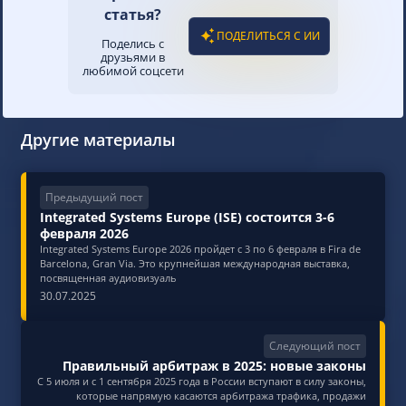
статья?
ПОДЕЛИТЬСЯ С ИИ
Поделись с
друзьями в
любимой соцсети
Другие материалы
Предыдущий пост
Integrated Systems Europe (ISE) состоится 3-6
февраля 2026
Integrated Systems Europe 2026 пройдет с 3 по 6 февраля в Fira de
Barcelona, Gran Via. Это крупнейшая международная выставка,
посвященная аудиовизуаль
30.07.2025
Следующий пост
Правильный арбитраж в 2025: новые законы
С 5 июля и с 1 сентября 2025 года в России вступают в силу законы,
которые напрямую касаются арбитража трафика, продажи