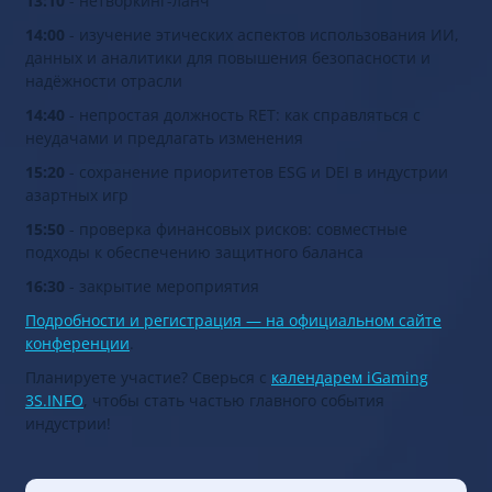
13:10
- нетворкинг-ланч
14:00
- изучение этических аспектов использования ИИ,
данных и аналитики для повышения безопасности и
надёжности отрасли
14:40
- непростая должность RET: как справляться с
неудачами и предлагать изменения
15:20
- сохранение приоритетов ESG и DEI в индустрии
азартных игр
15:50
- проверка финансовых рисков: совместные
подходы к обеспечению защитного баланса
16:30
- закрытие мероприятия
Подробности и регистрация — на официальном сайте
конференции
.
Планируете участие? Сверься с
календарем iGaming
3S.INFO
, чтобы стать частью главного события
индустрии!