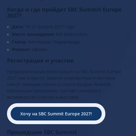
Когда и где пройдет SBC Summit Europe
2027?
Дата:
19–21 апреля 2027 года
Место проведения:
RAI Amsterdam
Город:
Амстердам, Нидерланды
Формат:
офлайн
Регистрация и участие
Предварительная регистрация на SBC Summit Europe
2027 уже открыта. Зарегистрированные участники
смогут первыми узнать о старте продаж билетов,
публикации программы, составе спикеров и
возможностях участия в выставке.
Хочу на SBC Summit Europe 2027!
Прошедшие SBC Summit