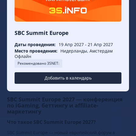
SBC Summit Europe
Даты проведения:
19 Апр 2027
-
21 Апр 2027
Место проведения:
Нидерланды, Амстердам
Офлайн
Рекомендовано 3SNET:
Добавить в календарь
SBC Summit Europe 2027 — конференция
по iGaming, беттингу и affiliate-
маркетингу
Что такое SBC Summit Europe 2027?
SBC Summit Europe — новый европейский форум в