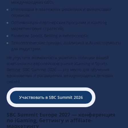
международных GEO;
Инновации в платежных решениях и финансовых
сервисах;
Оптимизация партнерских программ и iGaming
маркетинговых стратегий;
Развитие Sports Betting и киберспорта;
Технологические тренды, аналитика и AI-инструменты
для индустрии.
Не упустите возможность укрепить позиции вашей
компании на европейском рынке iGaming и Sports
Betting. SBC Summit 2026 — это место для обучения,
вдохновения и расширения международных деловых
связей.
Участвовать в SBC Summit 2026
SBC Summit Europe 2027 — конференция
по iGaming, беттингу и affiliate-
маркетингу