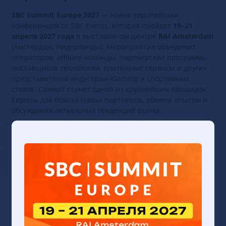
SBC Summit Europe 2027
— новая европейская
конференция от SBC Events, которая пройдет
19–21
апреля 2027 года
в выставочном центре
RAI Amsterdam
(Амстердам, Нидерланды). Мероприятие объединит
операторов, affiliate-команды, партнерские программы,
поставщиков технологий, платежные сервисы и других
представителей индустрии iGaming и спортивных
ставок. Саммит станет одной из крупнейших площадок
Европы для поиска новых партнеров, обмена опытом и
обсуждения актуальных тенденций рынка.