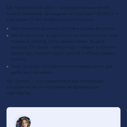
SBC Summit Lisbon 2024 — расширенная версия SBC
Summit Barcelona, прошедшая на площадке 100 000 м² и
собравшая 25 000 профессионалов отрасли.
450+ спикеров делились опытом в разных форматах.
600 экспонентов, разделённых на тематические зоны:
Казино & iGaming, Спортивные ставки, Защита
игроков, ESI Lisbon – Киберспорт, Гейминг и Контент-
криэйторы, Payment Expert Summit и Affiliate Leaders
Summit.
Зоны питания, гостеприимства и Медиа-центр для
удобства участников.
SBC Summit — это погружение в мир инноваций,
сотрудничества и построения международных
партнёрств.