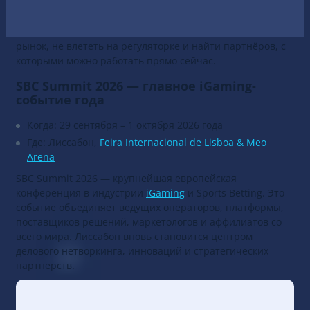
Сюда приезжают операторы, поставщики платформ,
платежники, аффилиаты и регуляторы. Не послушать
про «тренды», а решить вопросы: как заходить на новый
рынок, не влететь на регуляторке и найти партнёров, с
которыми можно работать прямо сейчас.
SBC Summit 2026 — главное iGaming-
событие года
Когда: 29 сентября – 1 октября 2026 года
Где: Лиссабон,
Feira Internacional de Lisboa & Meo
Arena
SBC Summit 2026 — крупнейшая европейская
конференция в индустрии
iGaming
и Sports Betting. Это
событие объединяет ведущих операторов, платформы,
поставщиков решений, маркетологов и аффилиатов со
всего мира. Лиссабон вновь становится центром
делового нетворкинга, инноваций и стратегических
партнерств.