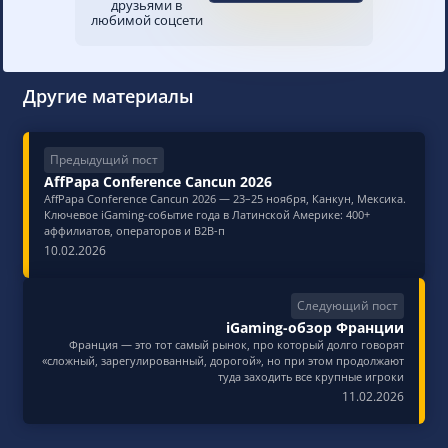
друзьями в
любимой соцсети
Другие материалы
Предыдущий пост
AffPapa Conference Сancun 2026
AffPapa Conference Cancun 2026 — 23–25 ноября, Канкун, Мексика.
Ключевое iGaming-событие года в Латинской Америке: 400+
аффилиатов, операторов и B2B-п
10.02.2026
Следующий пост
iGaming-обзор Франции
Франция — это тот самый рынок, про который долго говорят
«сложный, зарегулированный, дорогой», но при этом продолжают
туда заходить все крупные игроки
11.02.2026