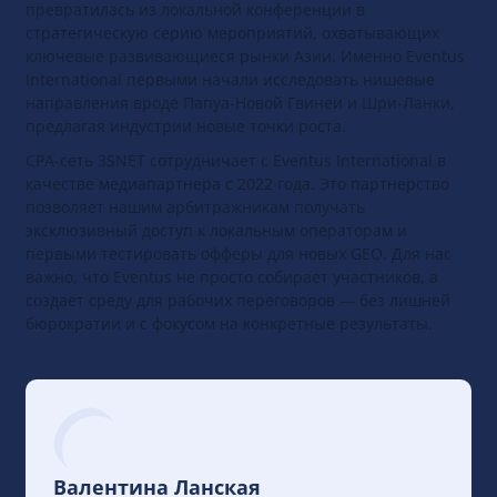
опытом работы. За годы существования SPiCE
превратилась из локальной конференции в
стратегическую серию мероприятий, охватывающих
ключевые развивающиеся рынки Азии. Именно Eventus
International первыми начали исследовать нишевые
направления вроде Папуа-Новой Гвинеи и Шри-Ланки,
предлагая индустрии новые точки роста.
CPA-сеть 3SNET сотрудничает с Eventus International в
качестве медиапартнера с 2022 года. Это партнерство
позволяет нашим арбитражникам получать
эксклюзивный доступ к локальным операторам и
первыми тестировать офферы для новых GEO. Для нас
важно, что Eventus не просто собирает участников, а
создает среду для рабочих переговоров — без лишней
бюрократии и с фокусом на конкретные результаты.