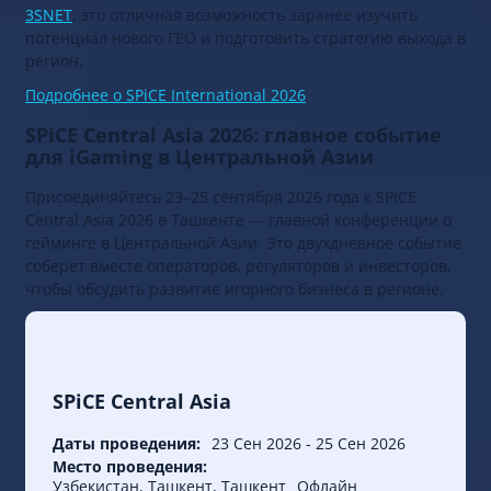
регионы. Для арбитражников, работающих с
CPA-сетью
3SNET
, это отличная возможность заранее изучить
потенциал нового ГЕО и подготовить стратегию выхода в
регион.
Подробнее о SPiCE International 2026
SPiCE Central Asia 2026: главное событие
для iGaming в Центральной Азии
Присоединяйтесь 23–25 сентября 2026 года к SPiCE
Central Asia 2026 в Ташкенте — главной конференции о
гейминге в Центральной Азии. Это двухдневное событие
соберет вместе операторов, регуляторов и инвесторов,
чтобы обсудить развитие игорного бизнеса в регионе.
SPiCE Central Asia
Даты проведения:
23 Сен 2026
-
25 Сен 2026
Место проведения: