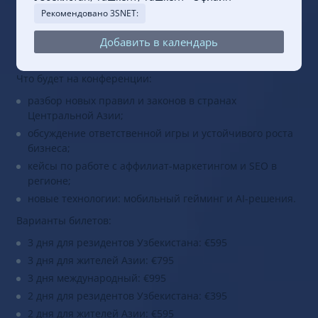
Узбекистан, Ташкент, Ташкент
Офлайн
Рекомендовано 3SNET:
Добавить в календарь
Что будет на конференции:
разбор новых правил и законов в странах
Центральной Азии;
обсуждение ответственной игры и устойчивого роста
бизнеса;
кейсы по работе с аффилиат-маркетингом и SEO в
регионе;
новые технологии: мобильный гейминг и AI-решения.
Варианты билетов:
3 дня для резидентов Узбекистана: €595
3 дня для жителей Азии: €795
3 дня международный: €995