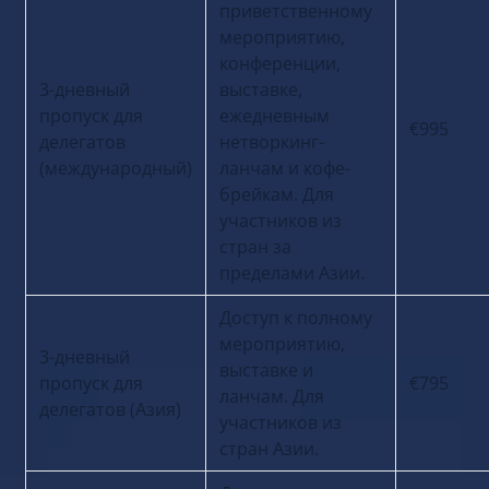
Доступ к
приветственному
мероприятию,
конференции,
3-дневный
выставке,
пропуск для
ежедневным
€995
делегатов
нетворкинг-
(международный)
ланчам и кофе-
брейкам. Для
участников из
стран за
пределами Азии.
Доступ к полному
мероприятию,
3-дневный
выставке и
пропуск для
€795
ланчам. Для
делегатов (Азия)
участников из
стран Азии.