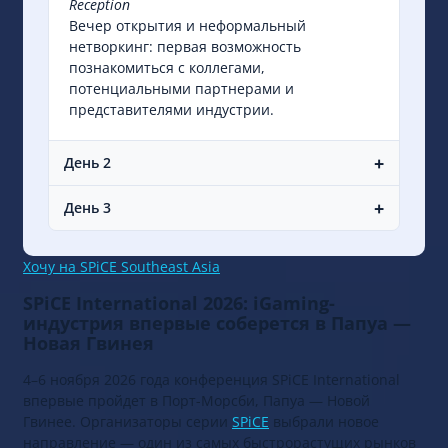
Reception
Вечер открытия и неформальный
нетворкинг: первая возможность
познакомиться с коллегами,
потенциальными партнерами и
представителями индустрии.
+
День 2
+
День 3
Хочу на SPiCE Southeast Asia
SPiCE International 2026: iGaming-
индустрия впервые соберется в Папуа —
Новая Гвинея
4–6 ноября 2026 года конференция SPiCE International
впервые пройдет в Порт-Морсби, Папуа — Новой
Гвинее. Организаторы серии
SPiCE
выбрали новое