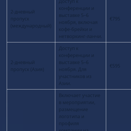
Доступ к
конференции и
2-дневный
выставке 5–6
пропуск
€795
ноября, включая
(международный)
кофе-брейки и
нетворкинг-ланчи.
Доступ к
конференции и
2-дневный
выставке 5–6
€595
пропуск (Азия)
ноября. Для
участников из
Азии.
Включает участие
в мероприятии,
размещение
логотипа и
профиля