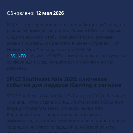
Обновлено:
12 мая 2026
SPiCE — конференции для тех, кто работает в iGaming на
развивающихся рынках: Азия, Ближний Восток, Африка.
Сюда приезжают, чтобы познакомиться с нужными
людьми и узнать, как работать в разных странах — от
Индии и Шри-Ланки до Египта и ОАЭ. Мы
в
3S.INFO
следим за SPiCE с самого начала и советуем эти
конференции всем, кто работает с трафиком в этих
регионах.
SPiCE Southeast Asia 2026: ключевое
событие для лидеров iGaming в регионе
SPiCE Southeast Asia пройдет 5–7 августа 2026 в Бангкоке,
Таиланд. Пятое издание SPiCE Southeast Asia объединит
ведущих представителей игорного рынка Юго-
Восточной Азии — операторов, поставщиков,
аффилиатов, платежные компании и регуляторов. Форум
традиционно станет площадкой для обмена опытом,