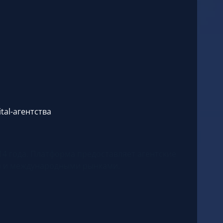
tal-агентства
4 года. Платформа предоставляет агентские
и и международными рынками.