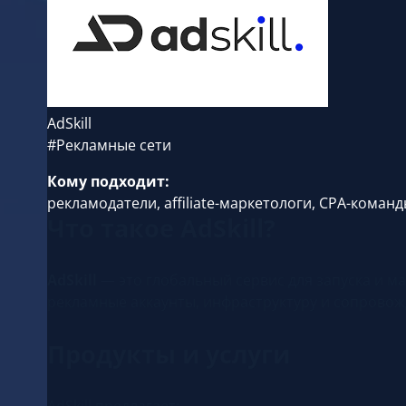
AdSkill
#Рекламные сети
Кому подходит:
рекламодатели, affiliate-маркетологи, CPA-команд
Что такое AdSkill?
AdSkill
— это глобальный сервис для запуска и м
рекламные аккаунты, инфраструктуру и сопрово
Продукты и услуги