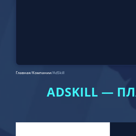
Главная
/
Компании
/
AdSkill
ADSKILL — П