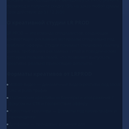
промокод и получите скидку 15% на заказ любой суммы.
Срок действия: до 31.12.2030.
О креативной студии LR PROD
LR PROD — это команда специалистов, создающих
конвертящие рекламные материалы специально под
гемблинг-офферы. Студия понимает специфику iGaming-
рынка, требования рекламных сетей и поведенческие
паттерны пользователей, что позволяет выпускать
креативы, реально приносящие депозиты.
Форматы креативов от LRPROD
Motion-видео — динамичные видеокреативы под social,
UAC и push-трафик
Статические креативы — баннеры и изображения с
фокусом на CTR и соответствие офферу
Новостные креативы — форматы под native-трафик и
прелендинги
Дипфейки — трендовые решения для