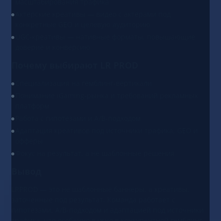
масштабирования трафика
Актёрские креативы — видео с актёрами под
конкретные GEO и целевую аудиторию
UGC-креативы — нативные форматы, повышающие
доверие и конверсию
Почему выбирают LR PROD
Специализация на гемблинг-вертикали
Понимание iGaming-рынка и требований рекламных
платформ
Работа с гипотезами и A/B-подходом
Адаптация креативов под источники трафика, GEO и
офферы
Фокус на результат, а не шаблонные решения
Вывод
LRPROD — это не шаблонные баннеры, а креативы,
заточенные под результат. Команда работает с
гипотезами, A/B-подходом и адаптацией под источники
трафика, что особенно важно в конкурентной гемблинг-