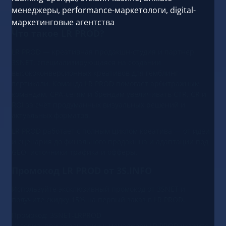
менеджеры, performance-маркетологи, digital-
маркетинговые агентства
Что такое LR PROD?
LR PROD — креативная продакшн-студия и партнер
3SNET, специализирующаяся на создании
высококонверсионных креативов для гемблинг-
вертикали. Команда LR PROD помогает арбитражным
командам, CPA-сетям и брендам увеличивать CTR, CR и
ROI за счёт продуманных визуальных решений и
актуальных форматов.
LR PROD работает с полным циклом креатива — от идеи
и сценария до финального продакшна и адаптации под
GEO, источники трафика и офферы.
Промокод LR PROD от 3S.INFO
Используйте эксклюзивный промокод от 3SNET и
получите скидку 15% на первый заказ в LR PROD.
Промокод: 3SNET-LRPROD
Условия: при обращении к менеджеру LR PROD укажите