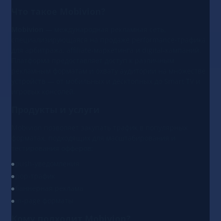
Что такое Mobivion?
Mobivion
— международная рекламная сеть,
специализирующаяся на продаже performance-трафика
для арбитража, affiliate-маркетинга и digital-кампаний.
Платформа предоставляет доступ к различным
рекламным форматам и охвату аудитории на множестве
устройств — от мобильных и десктопных до Smart TV и
игровых консолей.
Продукты и услуги
Mobivion позволяет закупать трафик в популярных
форматах, подходящих для масштабирования и
тестирования офферов:
push-уведомления
pop-трафик
баннерная реклама
in-page форматы
Кому подходит Mobivion?