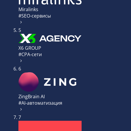
Miralinks
#SEO-сервисы
5
X6 GROUP
#CPA-сети
6
ZingBrain AI
#AI-автоматизация
7