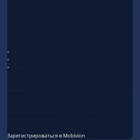
поиска рабочих связок и масштабирования уже
проверенных решений.
Инструменты и интеграции
Mobivion предоставляет инструменты для запуска и
управления рекламными кампаниями, включая:
гибкие настройки таргетинга
управление форматами и источниками трафика
поддержку со стороны команды сети
Вывод
Mobivion
— универсальная рекламная сеть для закупки
push, pop, banner и in-page трафика с широкими
возможностями таргетинга и охватом разных устройств.
При пополнении депозита и обращении в поддержку с
кодовым словом 3SNET
предоставляется бонус 20%.
Зарегистрироваться в Mobivion