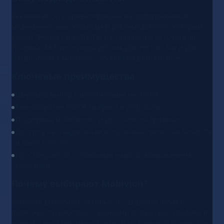
Рекламная сеть ориентирована на арбитражников,
медиабаинговые команды и рекламодателей, которым
важен гибкий таргетинг и разнообразие источников
трафика. Mobivion подойдёт как для тестов, так и для
масштабных кампаний с упором на performance.
Ключевые преимущества
Широкий выбор таргетинговых настроек
Разнообразие типов трафика и устройств
Поддержка мобильного и десктопного трафика
Доступ к нестандартным источникам, включая Smart TV
и game console
Простая работа с объёмами и масштабированием
кампаний
Почему выбирают Mobivion?
Mobivion выбирают за гибкость, широкий охват и
возможность работать с разными форматами трафика в
рамках одной рекламной сети. Платформа подходит для