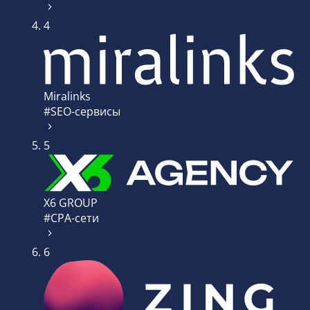
4
Miralinks
#SEO-сервисы
5
X6 GROUP
#CPA-сети
6