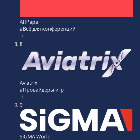
AffPapa
#Всё для конференций
8
Aviatrix
#Провайдеры игр
9
SiGMA World