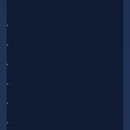
автоматизации маркетинга.
Ключевые преимущества агенства
Партнёрство с Moloco: доступ к рекламным кабинетам,
приложения в аренду (живут 1+ месяца), инсайды по
офферам и GEO.
Full-service подход: медиа-байинг, видеопродакшн,
маркетинговая автоматизация, email-маркетинг, user
acquisition и масштабирование в 60+ странах.
Прямые кабинеты и buy-for-spend: возможность
работать по модели комиссии от спенда — ставки могут
снижаться до 5%.
Контроль качества и оптимизация:
персонализированная стратегия под вертикаль и
регион, кросс-канальная аналитика, улучшение ROI.
Обучение и сопровождение: бесплатное обучение с
нуля при аренде кабинета, поддержка 5/2,
еженедельные созвоны по оптимизации и стратегию.
Креативное производство: создание видеороликов,
рекламных материалов и креативов для UAC, Meta,