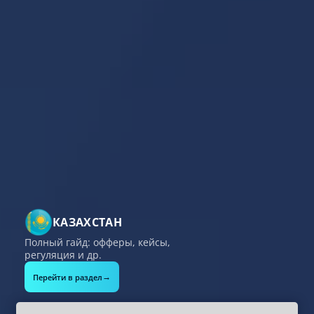
Google,
Подроб
КАЗАХСТАН
Полный гайд: офферы, кейсы,
регуляция и др.
→
Перейти в раздел