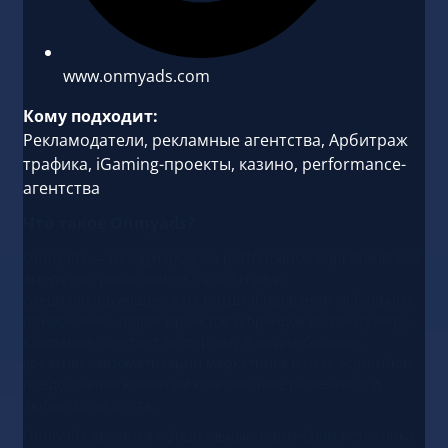
www.onmyads.com
Кому подходит:
Рекламодатели, рекламные агентства, Арбитраж
трафика, iGaming-проекты, казино, performance-
агентства
Что такое Onmyads?
Onmyads — международное performance-маркетинговое
агентство, работающее с 2020 года и
специализирующееся на масштабировании мобильных
приложений, digital-проектов и брендов по всему миру.
Компания сочетает экспертизу в медиа-байинге,
креативе, автоматизации маркетинга и user acquisition,
предоставляя клиентам комплексные решения под
любые цели роста.
Onmyads является официальным партнёром источника