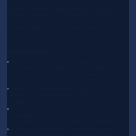
Moloco. Клиенты получают доступ к прямым рекламным
кабинетам, собственным приложениям под залив,
возможность арендовать кабинеты, работать по модели
buying-for-spend, а также обучаться с 0 при аренде
кабинета. Команда обеспечивает полноценную
поддержку 5/2 и проводит еженедельные командные
созвоны.
Кому подходит?
Арбитражникам, медиабаерам и digital-агентствам,
работающим с большими объёмами трафика и
нуждающимся в проверенных инструментах
масштабирования.
iGaming-, мобильным и онлайн-проектам, которым
важны качественный user acquisition, оптимизация и
мультиканальный рост.
E-commerce, fintech, crypto, SaaS-компаниям,
стремящимся привлекать пользователей через
стабильные и управляемые рекламные кампании.
Маркетинговым и SMM-агентствам, которым нужен
партнёр для креатива, email-маркетинга, ретенции и