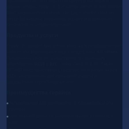
платёжных карт для оплаты рекламных расходов и
других онлайн-сервисов. Все карты имеют эксклюзивные
BIN* американских банков, что существенно снижает
риски блокировки рекламных аккаунтов и повышает
безопасность онлайн-платежей.
Продукты и услуги
Сервис позволяет мгновенно выпускать неограниченное
количество виртуальных карт с поддержкой
3-D Secure
.
Пополнение средств осуществляется с помощью
криптовалют
USDT
и
BTC
с комиссией от 2.9%. Также
PST.NET предлагает вывод средств с платформы через
USDT, инструменты для командной работы и
уведомления через Telegram-бот.
Преимущества сервиса
Эксклюзивные BIN для защиты от блокировок и Risk
Payment
Мгновенный выпуск и неограниченное количество
карт