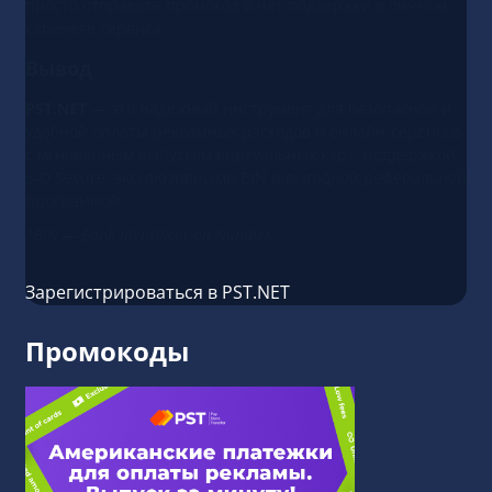
просто отправьте промокод в чат поддержки в личном
кабинете сервиса.
Вывод
PST.NET
— это надежный инструмент для безопасной и
удобной оплаты рекламных расходов и онлайн-сервисов
с мгновенным выпуском виртуальных карт, поддержкой
3-D Secure, эксклюзивными BIN и выгодной реферальной
программой.
*BIN — Bank Identification Number.
Зарегистрироваться в PST.NET
Промокоды