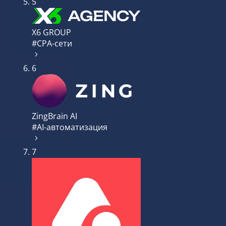
5
X6 GROUP
#CPA-сети
6
ZingBrain AI
#AI-автоматизация
7