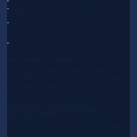
Пополнение и вывод через криптовалюты
Поддержка 3-D Secure для оплаты любых онлайн-
сервисов
Щедрая реферальная программа: $5 за первую карту,
30% с последующих выпусков и 10% с каждой
оплаченной транзакции
Телеграм-бот и инструменты для командного
управления
Кому подходит PST.NET?
Сервис будет полезен арбитражным командам,
маркетологам, фрилансерам и владельцам рекламных
аккаунтов, которым важно безопасно и быстро
оплачивать онлайн-услуги, минимизируя риск
блокировок.
Специальное предложение для
партнеров 3SNET
Партнеры 3SNET могут получить
бесплатный выпуск
пятой карты
по промокоду
3SNET
. Для активации