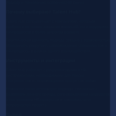
подходу и пониманию особенностей рынка.
Почему выбирают Talent Hub?
Talent Hub сотрудничает с компаниями, которым
требуется не только закрытие вакансий, но и поддержка
HR-процессов в более широком формате.
Практическая ценность подхода связана с возможностью
объединить рекрутинг, сопровождение специалистов и
HR-процессы в рамках одного взаимодействия.
Инструменты и интеграции
Talent Hub работает с рекрутинговыми и HR-
инструментами, необходимыми для поиска
специалистов и сопровождения процессов найма.
Компания также использует подходы, связанные с
развитием личного бренда, сопровождением кандидатов
и построением HR-процессов в зависимости от
потребностей проекта.
Вывод