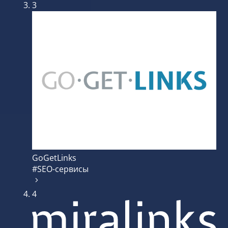
3
GoGetLinks
#SEO-сервисы
4