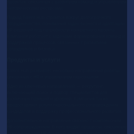
проектах, связанных с развитием команд и управлением
человеческими ресурсами.
Подход Talent Hub строится вокруг долгосрочного
сотрудничества, понимания задач бизнеса и адаптации
HR-решений под потребности конкретного проекта.
Компания работает с задачами формирования команд и
поддержкой процессов, связанных с развитием
сотрудников и бизнеса.
Продукты и услуги
Talent Hub развивает несколько направлений работы,
связанных с HR и управлением персоналом.
Одно из ключевых направлений — рекрутинг,
включающий поиск и подбор специалистов для
различных позиций и уровней. Компания также
предоставляет услуги персонального сопровождения
кандидатов и поддержку профессионального развития.
Дополнительное направление связано с комплексным
HR-сопровождением. В него входят процессы, связанные
с организацией HR-функций, сопровождением команд и