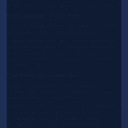
построением внутренних процессов под задачи бизнеса.
Кому подходит Talent Hub?
Talent Hub ориентирован на компании и специалистов,
работающих в сферах iGaming, fintech, tech и IT.
Решения компании могут быть полезны стартапам,
продуктовым компаниям, HR-командам, работодателям,
расширяющим штат, а также специалистам,
заинтересованным в профессиональном развитии и
карьерном росте.
Ключевые преимущества
Одной из особенностей Talent Hub является
специализация на нескольких цифровых индустриях,
включая iGaming и IT-направления.
Компания работает не только с подбором сотрудников,
но и с более широкими HR-задачами, включая
сопровождение процессов и развитие команд.
Дополнительно внимание уделяется индивидуальному