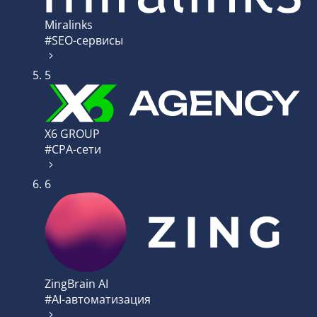
Miralinks
#SEO-сервисы
5
X6 GROUP
#CPA-сети
6
ZingBrain AI
#AI-автоматизация