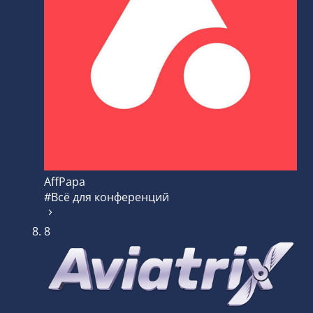
AffPapa
#Всё для конференций
8