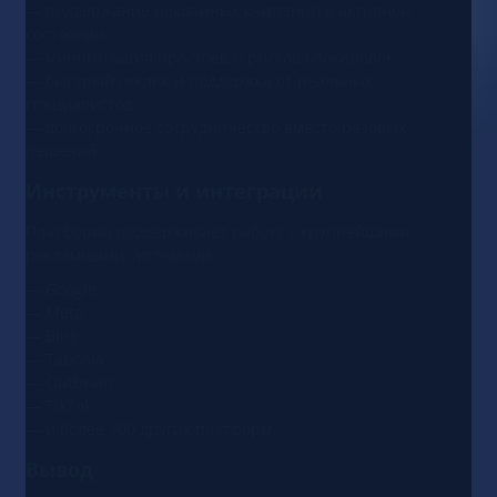
— поддержание рекламных кампаний в активном
состоянии
— минимизация простоев и рисков блокировок
— быстрый отклик и поддержка от реальных
специалистов
— долгосрочное сотрудничество вместо разовых
решений
Инструменты и интеграции
Платформа поддерживает работу с крупнейшими
рекламными системами:
— Google
— Meta
— Bing
— Taboola
— Outbrain
— TikTok
— и более 100 других платформ
Вывод