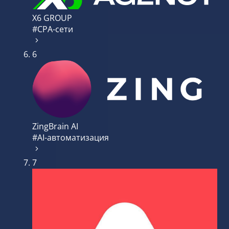
X6 GROUP
#CPA-сети
6
ZingBrain AI
#AI-автоматизация
7