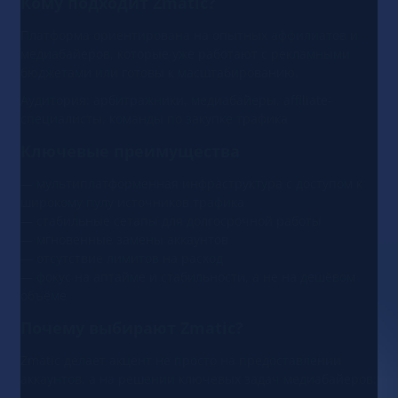
Кому подходит Zmatic?
Платформа ориентирована на опытных аффилиатов и
медиабайеров, которые уже работают с рекламными
бюджетами или готовы к масштабированию.
Аудитория: арбитражники, медиабайеры, affiliate-
специалисты, команды по закупке трафика
Ключевые преимущества
— мультиплатформенная инфраструктура с доступом к
широкому пулу источников трафика
— стабильные сетапы для долгосрочной работы
— мгновенные замены аккаунтов
— отсутствие лимитов на расход
— фокус на аптайме и стабильности, а не на дешёвом
объёме
Почему выбирают Zmatic?
Zmatic делает акцент не просто на предоставлении
аккаунтов, а на решении ключевых задач медиабайеров: