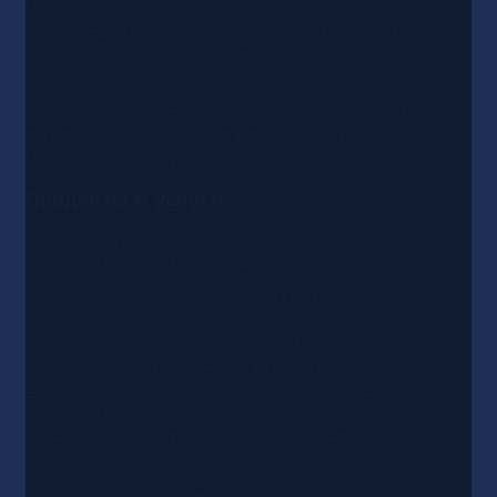
медиабайеров. Сервис обеспечивает доступ к аккаунтам
на ключевых рекламных платформах, включая Google,
Meta, Bing, Taboola, Outbrain, TikTok и более чем 100
других источников трафика.
Основной фокус Zmatic — стабильность работы, быстрое
восстановление аккаунтов и возможность
масштабирования рекламных кампаний без простоев.
Продукты и услуги
Zmatic предлагает комплексную инфраструктуру для
запуска и ведения рекламных кампаний:
— доступ к рекламным аккаунтам на различных
платформах
— быстрые замены аккаунтов при блокировках
— оперативные пополнения баланса
— поддержка высокорисковых вертикалей (Crypto,
iGaming, Nutra)
— работа только с проверенными поставщиками
аккаунтов