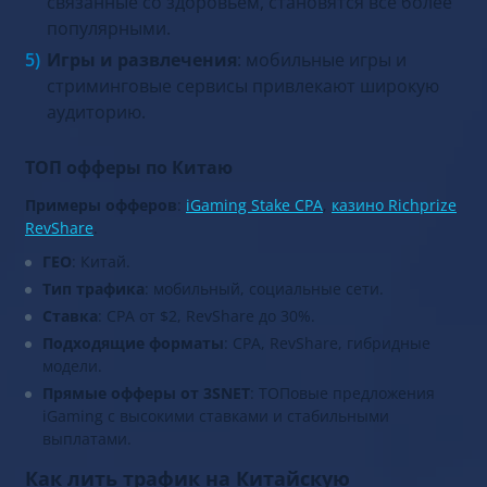
связанные со здоровьем, становятся всё более
популярными.
Игры и развлечения
: мобильные игры и
стриминговые сервисы привлекают широкую
аудиторию.
ТОП офферы по Китаю
Примеры офферов
:
iGaming Stake CPA
,
казино Richprize
RevShare
.
ГЕО
: Китай.
Тип трафика
: мобильный, социальные сети.
Ставка
: CPA от $2, RevShare до 30%.
Подходящие форматы
: CPA, RevShare, гибридные
модели.
Прямые офферы от 3SNET
: ТОПовые предложения
iGaming с высокими ставками и стабильными
выплатами.
Как лить трафик на Китайскую