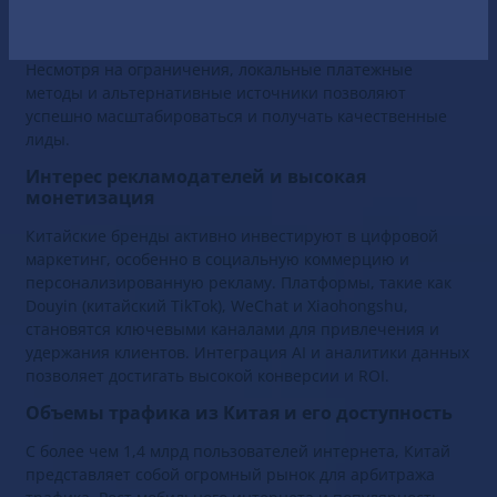
пользователей, активный мобильный трафик и
постоянный спрос на развлекательный контент.
Несмотря на ограничения, локальные платежные
методы и альтернативные источники позволяют
успешно масштабироваться и получать качественные
лиды.
Интерес рекламодателей и высокая
монетизация
Китайские бренды активно инвестируют в цифровой
маркетинг, особенно в социальную коммерцию и
персонализированную рекламу. Платформы, такие как
Douyin (китайский TikTok), WeChat и Xiaohongshu,
становятся ключевыми каналами для привлечения и
удержания клиентов. Интеграция AI и аналитики данных
позволяет достигать высокой конверсии и ROI.
Объeмы трафика из Китая и его доступность
С более чем 1,4 млрд пользователей интернета, Китай
представляет собой огромный рынок для арбитража