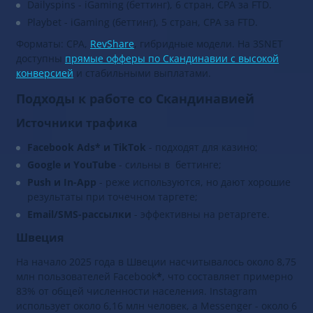
Dailyspins - iGaming (беттинг), 6 стран, CPA за FTD.
Playbet - iGaming (беттинг), 5 стран, CPA за FTD.
Форматы: CPA,
RevShare
, гибридные модели. На 3SNET
доступны
прямые офферы по Скандинавии с высокой
конверсией
и стабильными выплатами.
Подходы к работе со Скандинавией
Источники трафика
Facebook Ads* и TikTok
- подходят для казино;
Google и YouTube
- сильны в беттинге;
Push и In-App
- реже используются, но дают хорошие
результаты при точечном таргете;
Email/SMS-рассылки
- эффективны на ретаргете.
Швеция
На начало 2025 года в Швеции насчитывалось около 8,75
млн пользователей Facebook
*
, что составляет примерно
83% от общей численности населения. Instagram
использует около 6,16 млн человек, а Messenger - около 6