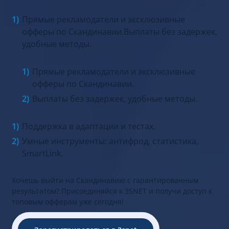
Прямые рекламодатели и эксклюзивные
офферы по Скандинавии.Выплаты без задержек,
удобные методы.
Прямые рекламодатели и эксклюзивные
офферы по Скандинавии.
Выплаты без задержек, удобные методы.
Поддержка в адаптации и тестах.
Умные инструменты: антифрод, статистика,
SmartLink.
Хочешь выйти на Скандинавию с гарантированным
результатом? Присоединяйся к 3SNET и получи доступ к
топовым офферам уже сегодня!