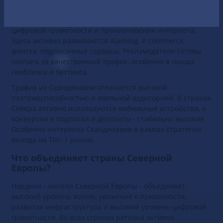
Скандинавские страны (Норвегия, Швеция, Дания,
Финляндия) - это регионы с высоким уровнем жизни,
цифровой грамотности и проникновения интернета.
Здесь активно развиваются iGaming, e-commerce,
финтех, подписочные сервисы. Рекламодатели готовы
платить за качественный трафик, особенно в нишах
гемблинга и беттинга,.
Трафик из Скандинавии отличается высокой
платежеспособностью и лояльной аудиторией. В странах
Севера активно используются мобильные устройства, а
конверсии в подписки и депозиты - стабильно высокие.
Особенно интересна Скандинавия в рамках стратегии
выхода на Tier-1 рынки.
Что объединяет страны Северной
Европы?
Нордики - жители Северной Европы - объединяет
высокий уровень жизни, уважение к приватности,
развитая инфраструктура и высокий уровень цифровой
грамотности. Во всех странах региона активно