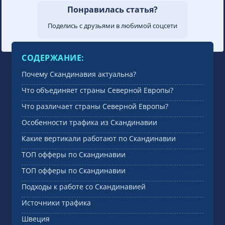
payments), а также карты и e-wallet.
Понравилась статья?
Наличие привычных способов оплаты
напрямую влияет на конверсию
Поделись с друзьями в любимой соцсети
депозитов.
СОДЕРЖАНИЕ:
Почему Скандинавия актуальна?
Что объединяет страны Северной Европы?
Что различает страны Северной Европы?
Особенности трафика из Скандинавии
Какие вертикали работают по Скандинавии
ТОП офферы по Скандинавии
ТОП офферы по Скандинавии
Подходы к работе со Скандинавией
Источники трафика
Швеция