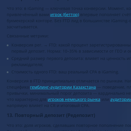
12. Первый депозит (FTD)
Что это: в iGaming — ключевая точка конверсии. Момент, ко
привлечённый вами
игрок (беттор)
впервые пополняет счёт
букмекерской конторе. Без FTD лид в большинстве iGaming-
засчитывается.
Связанные метрики:
Конверсия рег. → FTD: какой процент зарегистрированны
первый депозит. Норма: 10–35% в зависимости от ГЕО и о
Средний размер первого депозита: влияет на ценность иг
рекламодателя;
Стоимость одного FTD: ваш реальный CPA в iGaming.
Конверсия в FTD принципиально отличается по рынкам. На
специфика
гемблинг-аудитории Казахстана
— поведение, п
привычки, минимальный порог депозита — кардинально не 
что характерно для
игроков немецкого рынка
или
аудитори
напрямую влияет на CR и итоговый CPA.
13. Повторный депозит (Редепозит)
Что это: доля игроков, сделавших повторное пополнение по