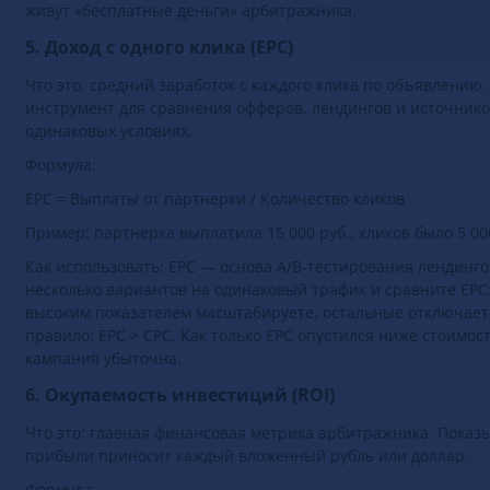
том же бюджете может кратно увеличить итоговый профит 
живут «бесплатные деньги» арбитражника.
5. Доход с одного клика (EPC)
Что это: средний заработок с каждого клика по объявлению
инструмент для сравнения офферов, лендингов и источнико
одинаковых условиях.
Формула:
EPC = Выплаты от партнерки / Количество кликов
Пример: партнерка выплатила 15 000 руб., кликов было 5 000
Как использовать: EPC — основа A/B-тестирования лендинго
несколько вариантов на одинаковый трафик и сравните EPC:
высоким показателем масштабируете, остальные отключает
правило: EPC > CPC. Как только EPC опустился ниже стоимос
кампания убыточна.
6. Окупаемость инвестиций (ROI)
Что это: главная финансовая метрика арбитражника. Показы
прибыли приносит каждый вложенный рубль или доллар.