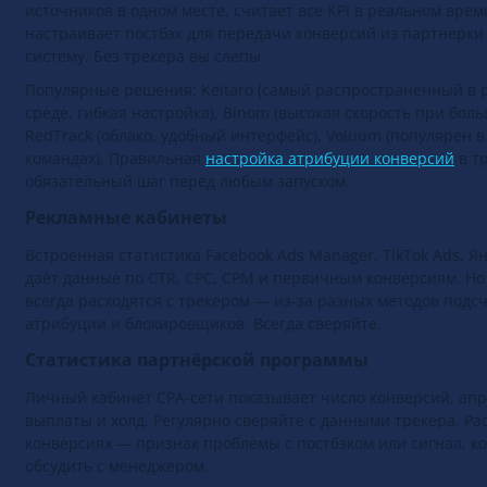
Трекер — база инфраструктуры арбитражника. Собирает да
источников в одном месте, считает все KPI в реальном врем
настраивает постбэк для передачи конверсий из партнерки
систему. Без трекера вы слепы.
Популярные решения: Keitaro (самый распространённый в 
среде, гибкая настройка), Binom (высокая скорость при бол
RedTrack (облако, удобный интерфейс), Voluum (популярен
командах). Правильная
настройка атрибуции конверсий
в т
обязательный шаг перед любым запуском.
Рекламные кабинеты
Встроенная статистика Facebook Ads Manager, TikTok Ads, Я
даёт данные по CTR, CPC, CPM и первичным конверсиям. Но
всегда расходятся с трекером — из-за разных методов подсч
атрибуции и блокировщиков. Всегда сверяйте.
Статистика партнёрской программы
Личный кабинет CPA-сети показывает число конверсий, ап
выплаты и холд. Регулярно сверяйте с данными трекера. Ра
конверсиях — признак проблемы с постбэком или сигнал, к
обсудить с менеджером.