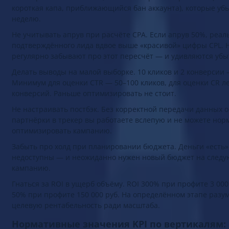
быть прибыльной сейчас, но иметь скрытые проблемы (низ
короткая капа, приближающийся бан аккаунта), которые уб
неделю.
Не учитывать апрув при расчёте CPA. Если апрув 50%, реал
подтверждённого лида вдвое выше «красивой» цифры CPL. 
регулярно забывают про этот пересчёт — и удивляются убы
Делать выводы на малой выборке. 10 кликов и 2 конверсии 
Минимум для оценки CTR — 50–100 кликов, для оценки CR л
конверсий. Раньше оптимизировать не стоит.
Не настраивать постбэк. Без корректной передачи данных о
партнёрки в трекер вы работаете вслепую и не можете нор
оптимизировать кампанию.
Забыть про холд при планировании бюджета. Деньги «есть» 
недоступны — и неожиданно нужен новый бюджет на след
кампанию.
Гнаться за ROI в ущерб объёму. ROI 300% при профите 3 000 
50% при профите 150 000 руб. На определённом этапе разу
целевую рентабельность ради масштаба.