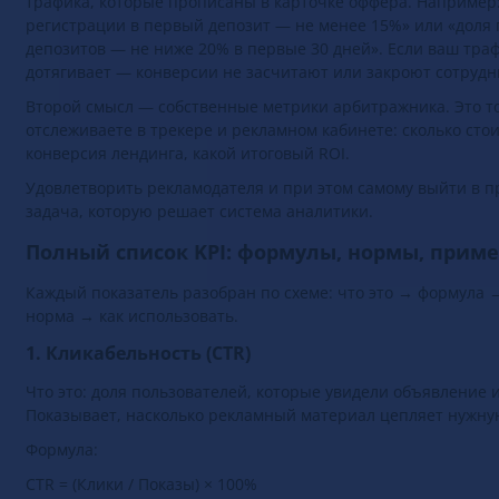
трафика, которые прописаны в карточке оффера. Например:
регистрации в первый депозит — не менее 15%» или «доля
депозитов — не ниже 20% в первые 30 дней». Если ваш тра
дотягивает — конверсии не засчитают или закроют сотрудн
Второй смысл — собственные метрики арбитражника. Это то
отслеживаете в трекере и рекламном кабинете: сколько стои
конверсия лендинга, какой итоговый ROI.
Удовлетворить рекламодателя и при этом самому выйти в 
задача, которую решает система аналитики.
Полный список KPI: формулы, нормы, прим
Каждый показатель разобран по схеме: что это → формула
норма → как использовать.
1. Кликабельность (CTR)
Что это: доля пользователей, которые увидели объявление и
Показывает, насколько рекламный материал цепляет нужну
Формула: