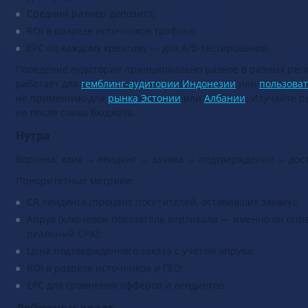
Доля редепозитов;
Средний размер депозита;
ROI в разрезе источников трафика;
EPC по каждому креативу — для A/B-тестирования.
Поведение аудитории принципиально разное в разных регио
работает для
гемблинг-аудитории Индонезии
или
пользова
не применимо для
рынка Эстонии
или
Албании
. Изучайте р
не после слива бюджета.
Нутра
Воронка: клик → лендинг → заявка → подтверждение → дост
Приоритетные метрики:
CR лендинга (процент посетителей, оставивших заявку);
Апрув (ключевой показатель вертикали — именно он опр
реальный CPA);
Цена подтверждённого заказа с учётом апрува;
ROI в разрезе источников и ГЕО;
EPC для сравнения офферов и лендингов.