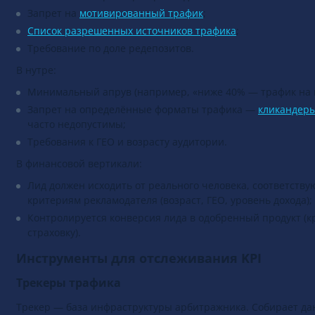
Минимальный размер первого депозита;
Запрет на
мотивированный трафик
;
Список разрешенных источников трафика
;
Требование по доле редепозитов.
В нутре:
Минимальный апрув (например, «ниже 40% — трафик на 
Запрет на определённые форматы трафика —
кликандер
часто недопустимы;
Требования к ГЕО и возрасту аудитории.
В финансовой вертикали:
Лид должен исходить от реального человека, соответств
критериям рекламодателя (возраст, ГЕО, уровень дохода);
Контролируется конверсия лида в одобренный продукт (кр
страховку).
Инструменты для отслеживания KPI
Трекеры трафика