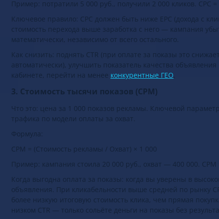
Пример: потратили 5 000 руб., получили 2 000 кликов. CPC = 
Ключевое правило: CPC должен быть ниже EPC (дохода с клик
стоимость перехода выше заработка с него — кампания уб
математически, независимо от всего остального.
Как снизить: поднять CTR (при оплате за показы это снижае
автоматически), улучшить показатель качества объявления
кабинете, перейти на менее
конкурентные ГЕО
.
3. Стоимость тысячи показов (CPM)
Что это: цена за 1 000 показов рекламы. Ключевой парамет
трафика по модели оплаты за охват.
Формула:
CPM = (Стоимость рекламы / Охват) × 1 000
Пример: кампания стоила 20 000 руб., охват — 400 000. CPM 
Когда выгодна оплата за показы: когда вы уверены в высок
объявления. При кликабельности выше средней по рынку C
более низкую итоговую стоимость клика, чем прямая покупк
низком CTR — только сольёте деньги на показы без результа