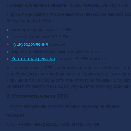
CTR = (Клики / Показы) × 100%
Пример: объявление увидели 10 000 человек, кликнули 150. 
Нормы по форматам (по данным отраслевых бенчмарков Goo
Pushground, RichAds):
Баннерная реклама: 0,1–0,5%;
Нативная реклама: 0,3–1,5%;
Пуш-уведомления
: 0,5–3%;
Таргетированная реклама в соцсетях: 1–5%;
Контекстная реклама
в поиске: 5–15% и выше.
ДОБАВИТЬ:
Как использовать: CTR — первый диагностический показате
при большом охвате = объявление не работает на эту аудит
Повышение кликабельности при оплате за показы (CPM) ав
Конференцию
снижает стоимость перехода и улучшает экономику всей свя
Вакансию
2. Стоимость клика (CPC)
Что это: сколько вы платите за один переход на лендинг.
Промокод
Формула:
CPC = Рекламный расход / Количество кликов
Компанию