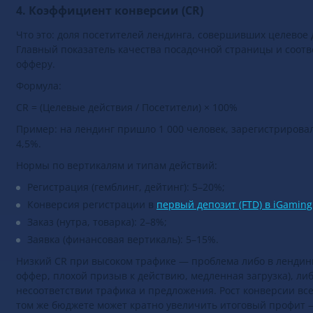
4. Коэффициент конверсии (CR)
Что это: доля посетителей лендинга, совершивших целевое 
Главный показатель качества посадочной страницы и соотв
офферу.
Формула:
CR = (Целевые действия / Посетители) × 100%
Пример: на лендинг пришло 1 000 человек, зарегистрировал
4,5%.
Нормы по вертикалям и типам действий:
Регистрация (гемблинг, дейтинг): 5–20%;
Конверсия регистрации в
первый депозит (FTD) в iGaming
Заказ (нутра, товарка): 2–8%;
Заявка (финансовая вертикаль): 5–15%.
Низкий CR при высоком трафике — проблема либо в лендин
оффер, плохой призыв к действию, медленная загрузка), либ
несоответствии трафика и предложения. Рост конверсии все