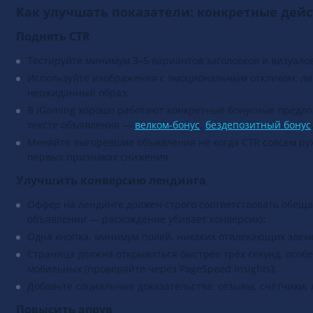
Как улучшать показатели: конкретные дей
Поднять CTR
Тестируйте минимум 3–5 вариантов заголовков и визуало
Используйте изображения с эмоциональным откликом: лиц
неожиданный образ;
В iGaming хорошо работают конкретные бонусные предл
тексте объявления —
велком-бонус
,
бездепозитный бонус
Меняйте выгоревшие объявления не когда CTR совсем рух
первых признаках снижения.
Улучшить конверсию лендинга
Оффер на лендинге должен строго соответствовать обещ
объявлении — расхождение убивает конверсию;
Одна кнопка, минимум полей, никаких отвлекающих элем
Страница должна открываться быстрее трёх секунд, особ
мобильных (проверяйте через PageSpeed Insights);
Добавьте социальные доказательства: отзывы, счётчики,