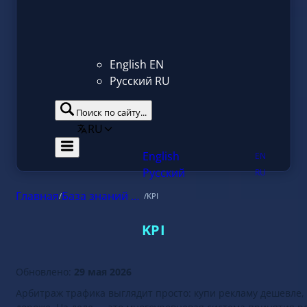
English
EN
Русский
RU
Поиск по сайту...
RU
Главная
/
База знаний аффилиат маркетинга
/
KPI
KPI
Обновлено:
29 мая 2026
КАЗАХСТАН
Арбитраж трафика выглядит просто: купи рекламу дешевле,