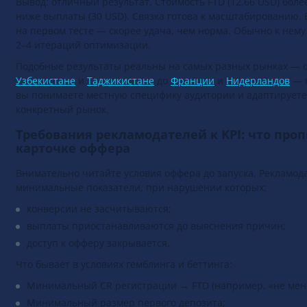
Вывод: отличный результат. Стоимость FTD (12,66 USD) боле
ниже выплаты (30 USD). Связка готова к масштабированию. 
на первом тесте — скорее удача, чем норма. Обычно к нему
2–4 итераций оптимизации.
Подобные результаты реальны на самых разных рынках — 
Узбекистане
и
Таджикистане
до
Франции
и
Нидерландов
— п
вы понимаете местную специфику аудитории и адаптируете
конкретный рынок.
Требования рекламодателей к KPI: что проп
карточке оффера
Внимательно читайте условия оффера до запуска. Рекламо
минимальные показатели, при нарушении которых:
конверсии не засчитываются;
выплаты приостанавливаются до выяснения причин;
доступ к офферу закрывается.
Что бывает в условиях гемблинга и беттинга:
Минимальный CR регистрации → FTD (например, «не мене