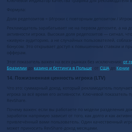
Ключевой индикатор качества трафика для рекламодателя в
Формула:
Доля редепозитов = (Игроки с повторным депозитом / Игроки
Рекламодатель зарабатывает не на первом депозите, а на 
активности игрока. Высокая доля редепозитов — сигнал, чт
«живую» аудиторию, а не случайных пользователей, собла
бонусом. Это открывает доступ к повышенным ставкам и п
офферам.
Этот показатель важен на всех рынках без исключения:
от 
Бразилии
до
казино и беттинга в Польше
, от
США
до
Кении
.
14. Пожизненная ценность игрока (LTV)
Что это: суммарный доход, который рекламодатель получает
игрока за всё время его активности. Ключевой показатель п
RevShare.
Почему важен: если вы работаете по модели разделения до
заработок напрямую зависит от того, как долго и как активн
привлечённый вами пользователь. Один качественный игро