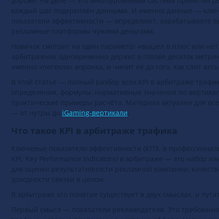
Полный гайд: офферы, кейсы,
дороже. На деле — это многоуровневая система принятия р
регуляция и др.
каждый шаг подкреплён данными. И именно данные — клю
показатели эффективности — определяют, зарабатываете в
→
Перейти в раздел
рекламные платформы чужими деньгами.
Новичок смотрит на один параметр: «вышел в плюс или не
арбитражник одновременно держит в голове десяток метрик
именно «потекла» воронка, и чинит её до того, как слит вес
В этой статье — полный разбор всех KPI в арбитраже трафи
определения, формулы, нормативные значения по вертика
практические примеры расчёта. Материал актуален для вс
— от нутры до
iGaming-вертикали
.
Что такое KPI в арбитраже трафика
Ключевые показатели эффективности (КПЭ, в профессионал
KPI, Key Performance Indicators) в арбитраже — это набор 
для оценки результативности рекламной кампании, качеств
доходности связки в целом.
В арбитраже это понятие существует в двух смыслах, и путат
Первый смысл — показатели рекламодателя. Это требования