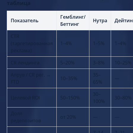
Нормативные значения KPI по вертикалям:
таблица
Гемблинг/
Показатель
Нутра
Дейтин
Беттинг
CTR
(таргетированная
1–4%
1–5%
1–4%
реклама)
CR лендинга
5–20%
3–8%
10–25%
Апрув / CR рег. →
35–
10–35%
—
FTD
65%
30–
Целевой ROI
50–150%
30–80%
100%
Доля
от 20%
—
—
редепозитов