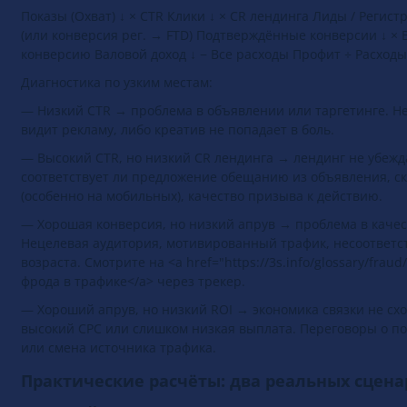
звена влечёт последствия во всей системе.
Показы (Охват) ↓ × CTR Клики ↓ × CR лендинга Лиды / Регист
(или конверсия рег. → FTD) Подтверждённые конверсии ↓ × 
конверсию Валовой доход ↓ − Все расходы Профит ÷ Расходы
Диагностика по узким местам:
— Низкий CTR → проблема в объявлении или таргетинге. Не
видит рекламу, либо креатив не попадает в боль.
— Высокий CTR, но низкий CR лендинга → лендинг не убежд
соответствует ли предложение обещанию из объявления, ск
(особенно на мобильных), качество призыва к действию.
— Хорошая конверсия, но низкий апрув → проблема в качес
Нецелевая аудитория, мотивированный трафик, несоответс
возраста. Смотрите на <a href="https://3s.info/glossary/frau
фрода в трафике</a> через трекер.
— Хороший апрув, но низкий ROI → экономика связки не сх
высокий CPC или слишком низкая выплата. Переговоры о п
или смена источника трафика.
Практические расчёты: два реальных сцен