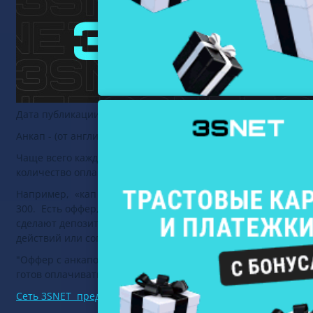
Дата публикации:
30 июня 2023
Анкап - (от английского “uncap”) - снятие ограничений на п
Чаще всего каждый рекламодатель имеет лимит по рекламном
количество оплачиваемых действий, которые может выкупи
Например, «кап 300 на месяц» означает, что в этом месяц
300. Есть оффер, где есть оплачиваемое действие - "квали
сделают депозиты, и всего 330 дойдут до квалификации. Но
действий или согласовывать отдельно, либо переносить их 
"Оффер с анкапом" от букмекерской конторы и онлайн-кази
готов оплачивать весь качественный трафик.
Сеть 3SNET предлагает топ-5 офферов по беттинг и гембли