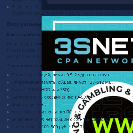
Выделенный сервер — отдельная физическая машина цели
Максимум мощности и контроля. Нужен при серьезных об
Виртуальный хостинг: для кого и для чего
Как это работает
Провайдер размещает на одном физическом сервере сотни (
пространство и лимиты ресурсов, но процессор, RAM и сетев
доступ по FTP. Root-доступ закрыт.
Технические параметры
Процессор: общий, лимит 0,5–2 ядра на аккаунт.
Оперативная память: общая, лимит 128–512 МБ.
Диск: 1–50 ГБ (HDD или SSD).
Одновременных соединений: 10–50.
Root-доступ: нет.
Установка произвольного ПО: нет.
Выделенный IP: нет (общий с сотнями сайтов).
Цена в месяц: 100–500 руб. / 1–1–7.