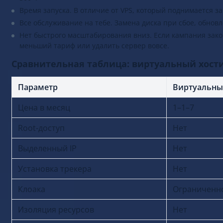
Время запуска. В отличие от VPS, который поднимается за
Все обслуживание на тебе. Замена диска при сбое, обно
Нет быстрого масштабирования вниз. Если кампания зак
меньший тариф или удалить сервер вовсе.
Сравнительная таблица: виртуальный хости
Параметр
Виртуальны
Цена в месяц
1–1–7
Root-доступ
Нет
Выделенный IP
Нет
Установка трекера
Нет
Клоака
Ограниченн
Изоляция ресурсов
Нет