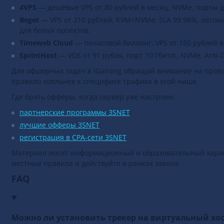
4VPS
— дешевые VPS от 80 рублей в месяц, NVMe, порты до
Beget
— VPS от 210 рублей, KVM+NVMe, SLA 99,98%, авто
для белых проектов.
Timeweb Cloud
— почасовой биллинг, VPS от 150 рублей 
SprintHost
— VDS от 91 рубля, порт 10 Гбит/с, NVMe, Ant
Для офшорных задач в iGaming обращай внимание на прова
правило лояльнее к специфике трафика в этой нише.
Где брать офферы, когда сервер уже настроен:
партнерские программы 3SNET
;
лучшие офферы 3SNET
;
регистрация в CPA-сети 3SNET
.
Материал носит информационный и образовательный харак
местные правила и действуйте в рамках закона.
FAQ
Можно ли установить трекер на виртуальный хо