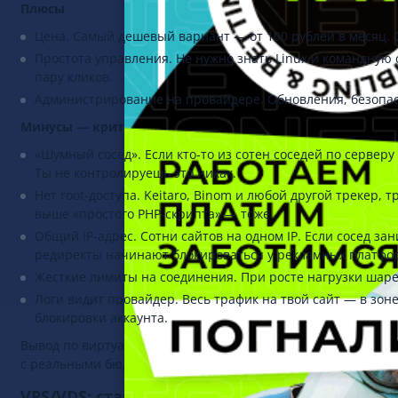
Плюсы
Цена. Самый дешевый вариант — от 100 рублей в месяц. 
Простота управления. Не нужно знать Linux и командную 
пару кликов.
Администрирование на провайдере. Обновления, безопас
Минусы — критические для арбитража
«Шумный сосед». Если кто-то из сотен соседей по серверу
Ты не контролируешь это никак.
Нет root-доступа. Keitaro, Binom и любой другой трекер
выше «простого PHP-скрипта» — тоже.
Общий IP-адрес. Сотни сайтов на одном IP. Если сосед з
редиректы начинают блокироваться у рекламных платфо
Жесткие лимиты на соединения. При росте нагрузки шаре
Логи видит провайдер. Весь трафик на твой сайт — в зон
блокировки аккаунта.
Вывод по виртуальному хостингу: подходит только для тре
с реальными бюджетами в iGaming — не вариант.
VPS/VDS: стандарт для большинства задач