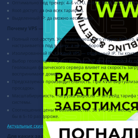
Оптимально под трекер: 4–6 vCPU, 4–8 ГБ RAM, 60–120 ГБ N
Root-доступ: да (на всех тарифах).
Выделенный IP: да (можно несколько).
Почему VPS — стандарт для арбитражника
Полный root-доступ. Устанавливаешь что угодно: Keitaro, 
настраивается под задачу, а не наоборот.
Изолированный IP. Каждый VPS — отдельный IP. Ты контро
Выбор геолокации. Нужен немецкий IP для европейских о
Геолокация физического сервера влияет на скорость загр
воспринимают домен.
Предсказуемая производительность. При KVM-виртуализац
просадок».
Масштабируемость. Нагрузка выросла — апгрейд тарифа у
системы.
Соотношение цены и возможностей. За $10–30 в месяц —
бы в 5–10 раз дороже.
Актуальные скидки на VPS и хостинги
ищите в разделе пром
Для каких задач VPS подходит оптимально