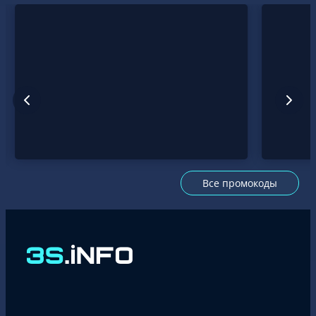
раньше всех
остальных: «На
чем именно
зарабатывать?»
Ответ на него и
определяет
понятие
«верти…
Все промокоды