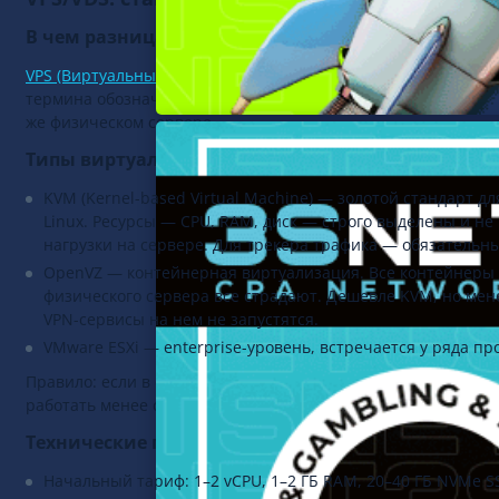
В чем разница между VPS и VDS
VPS (Виртуальный Частный Сервер)
и VDS (Виртуальный Выд
термина обозначают виртуальную машину с гарантированно
же физическом сервере.
Типы виртуализации: что важно знать
KVM (Kernel-based Virtual Machine) — золотой стандарт 
Linux. Ресурсы — CPU, RAM, диск — строго выделены и не
нагрузки на сервере. Для трекера трафика — обязательн
OpenVZ — контейнерная виртуализация. Все контейнеры д
физического сервера все страдают. Дешевле KVM, но мен
VPN-сервисы на нем не запустятся.
VMware ESXi — enterprise-уровень, встречается у ряда п
Правило: если в описании тарифа не написано «KVM» — уто
работать менее стабильно, чем KVM.
Технические параметры
Начальный тариф: 1–2 vCPU, 1–2 ГБ RAM, 20–40 ГБ NVMe SS