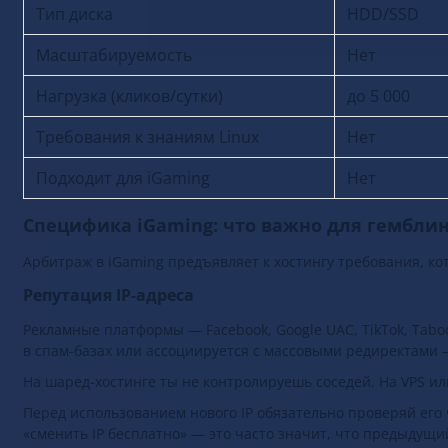
Тип диска
HDD/SSD
Масштабируемость
Нет
Нагрузка (кликов/сутки)
до 5 000
Требования к знаниям Linux
Нет
Подходит для iGaming
Нет
Специфика iGaming: что важно для гемблин
Арбитраж в iGaming предъявляет к хостингу требования, ко
Репутация IP-адреса
Рекламные платформы — Facebook, Google UAC, TikTok, Taboo
в спам-базах или ассоциируется с массовыми редиректами
На шаред-хостинге ты не контролируешь соседей. На VPS ил
Перед использованием нового IP обязательно проверяй его ч
«сменить IP бесплатно» — это часто значит, что предыдущ