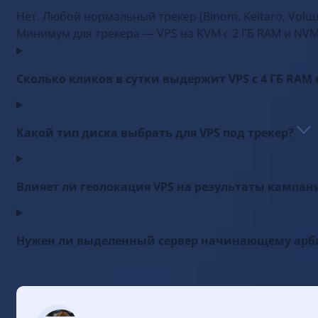
Нет. Любой нормальный трекер (Binom, Keitaro, Voluu
Минимум для трекера — VPS на KVM с 2 ГБ RAM и NVM
Сколько кликов в сутки выдержит VPS с 4 ГБ RAM
Какой тип диска выбрать для VPS под трекер?
Влияет ли геолокация VPS на результаты кампа
Нужен ли выделенный сервер начинающему ар