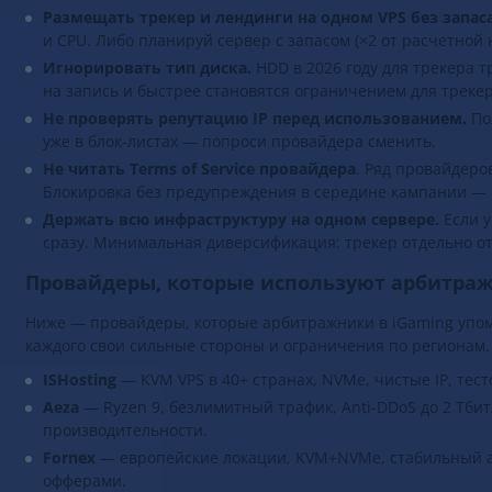
Размещать трекер и лендинги на одном VPS без запаса
и CPU. Либо планируй сервер с запасом (×2 от расчетной
Игнорировать тип диска.
HDD в 2026 году для трекера 
на запись и быстрее становятся ограничением для трекер
Не проверять репутацию IP перед использованием.
По
уже в блок-листах — попроси провайдера сменить.
Не читать Terms of Service провайдера
. Ряд провайдеро
Блокировка без предупреждения в середине кампании —
Держать всю инфраструктуру на одном сервере.
Если у
сразу. Минимальная диверсификация: трекер отдельно от
Провайдеры, которые используют арбитраж
Ниже — провайдеры, которые арбитражники в iGaming упоми
каждого свои сильные стороны и ограничения по регионам.
ISHosting
— KVM VPS в 40+ странах, NVMe, чистые IP, тес
Aeza
— Ryzen 9, безлимитный трафик, Anti-DDoS до 2 Тби
производительности.
Fornex
— европейские локации, KVM+NVMe, стабильный а
офферами.