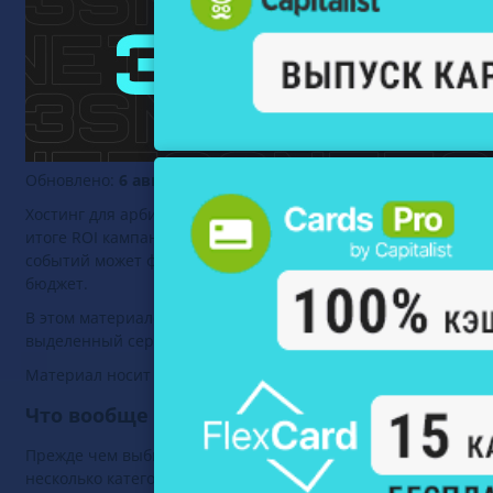
Обновлено:
6 августа 2026
Хостинг для арбитражника — часть рабочей инфраструктуры.
итоге ROI кампании. Неправильный выбор сервера убивает 
событий может фиксироваться некорректно, модератор види
бюджет.
В этом материале — сравнение трех типов хостинга, которы
выделенный сервер. Разберем, чем они отличаются, под как
Материал носит информационный и образовательный характ
Что вообще размещает арбитражник на хос
Прежде чем выбирать тип сервера, нужно четко понимать, ч
несколько категорий задач — и требования у каждой разные