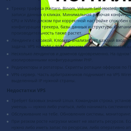
Трекер трафика (Keitaro, Binom, Voluum Self-Hosted). Осн
записи данных о кликах. Минимальная рабочая конфигураци
CPU и NVMe-диском при корректной настройке способен 
конфигурации трекера, базы данных и структуры кампан
производительность также растет.
Лендинги с клоакой. Клоакер анализирует каждый входя
задача. VPS на KVM с NVMe-диском обычно справляется с
Несколько лендингов и доменов одновременно. На одном 
изолированными конфигурациями PHP.
Редиректоры и ротаторы. Скрипты ротации офферов по Г
VPN-сервер. Часть арбитражников поднимает на VPS Wir
выделенный IP нужной страны.
Недостатки VPS
Требует базовых знаний Linux. Командная строка, установ
умеешь — нужно либо учиться, либо нанимать системного 
Обслуживание на тебе. Обновления системы, мониторинг,
При резком росте нагрузки может не хватить ресурсов. Е
нужно либо иметь запас по ресурсам, либо оперативно а