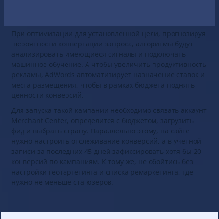
клиентов и обеспечить продажи, предоставляя
абсолютно автоматизированное решение.
При оптимизации для установленной цели, прогнозируя
вероятности конвертации запроса, алгоритмы будут
анализировать имеющиеся сигналы и подключать
машинное обучение. А чтобы увеличить продуктивность
рекламы, AdWords автоматизирует назначение ставок и
места размещения, чтобы в рамках бюджета поднять
ценности конверсий.
Для запуска такой кампании необходимо связать аккаунт
Merchant Center, определится с бюджетом, загрузить
фид и выбрать страну. Параллельно этому, на сайте
нужно настроить отслеживание конверсий, а в учетной
записи за последних 45 дней зафиксировать хотя бы 20
конверсий по кампаниям. К тому же, не обойтись без
настройки геотаргетинга и списка ремаркетинга, где
нужно не меньше ста юзеров.