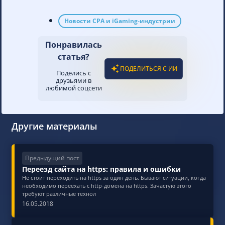
Новости CPA и iGaming-индустрии
Понравилась
статья?
ПОДЕЛИТЬСЯ С ИИ
Поделись с
друзьями в
любимой соцсети
Другие материалы
Предыдущий пост
Переезд сайта на https: правила и ошибки
Не стоит переходить на https за один день. Бывают ситуации, когда
необходимо переехать с http-домена на https. Зачастую этого
требуют различные технол
16.05.2018