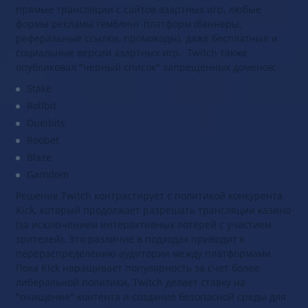
прямые трансляции с сайтов азартных игр, любые
формы рекламы гемблинг-платформ (баннеры,
реферальные ссылки, промокоды), даже бесплатные и
социальные версии азартных игр. Twitch также
опубликовал "черный список" запрещенных доменов:
Stake
Rollbit
Duelbits
Roobet
Blaze
Gamdom
Решение Twitch контрастирует с политикой конкурента
Kick, который продолжает разрешать трансляции казино
(за исключением интерактивных лотерей с участием
зрителей). Это различие в подходах приводит к
перераспределению аудитории между платформами.
Пока Kick наращивает популярность за счет более
либеральной политики, Twitch делает ставку на
"очищение" контента и создание безопасной среды для