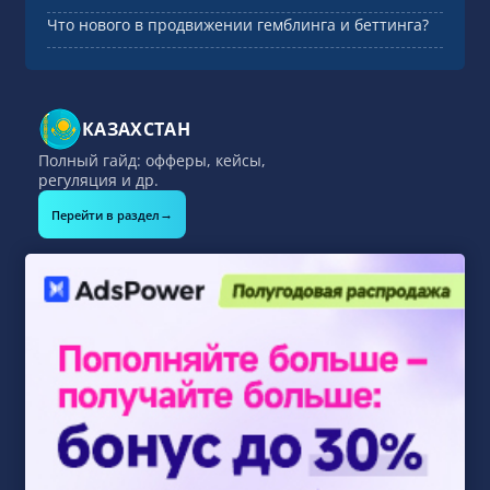
Что нового в продвижении гемблинга и беттинга?
КАЗАХСТАН
Полный гайд: офферы, кейсы,
регуляция и др.
→
Перейти в раздел