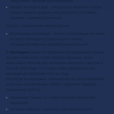
поручению третьих лиц незаконно.
Запрет на игру в долг – операторы не имеют права
предоставлять кредиты или допускать к ставкам
игроков с нулевым балансом.
Борьба с офшорными операторами:
Блокировка переводов – банки и платежные системы
не могут проводить транзакции в пользу
нелицензированных зарубежных компаний.
В
Ирландии
планы по введению регулируемого рынка
онлайн-гемблинга снова скорректированы. Если
изначально власти рассчитывали запустить систему в
начале 2026 года, то теперь сроки сдвинулись как
минимум до середины того же года.
Несмотря на задержки, Управление по регулированию
азартных игр Ирландии (GRAI), созданное недавно,
продолжает работу:
принимает заявки от операторов на получение
лицензий;
активно набирает персонал для полноценного