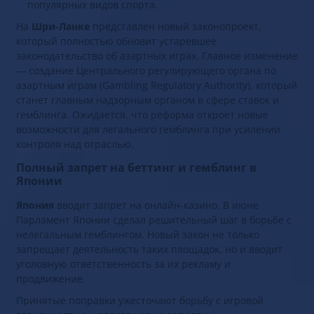
популярных видов спорта.
На
Шри-Ланке
представлен новый законопроект,
который полностью обновит устаревшее
законодательство об азартных играх. Главное изменение
— создание Центрального регулирующего органа по
азартным играм (Gambling Regulatory Authority), который
станет главным надзорным органом в сфере ставок и
гемблинга. Ожидается, что реформа откроет новые
возможности для легального гемблинга при усилении
контроля над отраслью.
Полный запрет на беттинг и гемблинг в
Японии
Япония
вводит запрет на онлайн-казино. В июне
Парламент Японии сделал решительный шаг в борьбе с
нелегальным гемблингом. Новый закон не только
запрещает деятельность таких площадок, но и вводит
уголовную ответственность за их рекламу и
продвижение.
Принятые поправки ужесточают борьбу с игровой