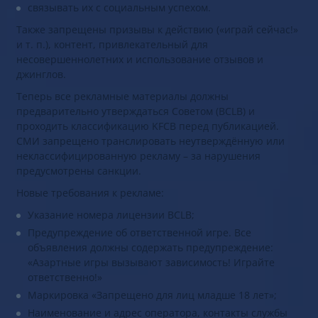
связывать их с социальным успехом.
Также запрещены призывы к действию («играй сейчас!»
и т. п.), контент, привлекательный для
несовершеннолетних и использование отзывов и
джинглов.
Теперь все рекламные материалы должны
предварительно утверждаться Советом (BCLB) и
проходить классификацию KFCB перед публикацией.
СМИ запрещено транслировать неутверждённую или
неклассифицированную рекламу – за нарушения
предусмотрены санкции.
Новые требования к рекламе:
Указание номера лицензии BCLB;
Предупреждение об ответственной игре. Все
объявления должны содержать предупреждение:
«Азартные игры вызывают зависимость! Играйте
ответственно!»
Маркировка «Запрещено для лиц младше 18 лет»;
Наименование и адрес оператора, контакты службы