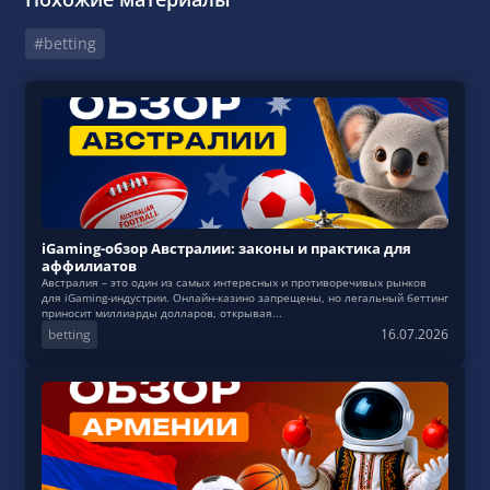
#betting
iGaming-обзор Австралии: законы и практика для
аффилиатов
Австралия – это один из самых интересных и противоречивых рынков
для iGaming-индустрии. Онлайн-казино запрещены, но легальный беттинг
приносит миллиарды долларов, открывая...
betting
16.07.2026