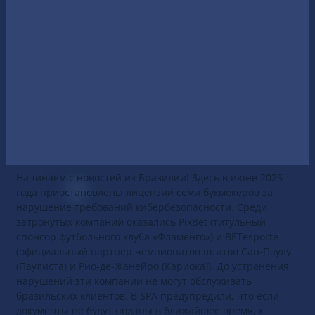
Июнь 2025 года стал важным для индустрии азартных
игр: одни страны ужесточают контроль, другие —
открывают рынок. На
3S.INFO
— полный обзор новых
законов, ограничений и возможностей для операторов и
маркетологов по продвижению беттинга и гемблинга.
Актуальная аналитика, запреты и тренды — только
проверенная информация о глобальном iGaming-рынке.
Азартные игры по всему миру: правила
регулирования и новые законы
Начинаем с новостей из Бразилии! Здесь в июне 2025
года приостановлены лицензии семи букмекеров за
нарушение требований кибербезопасности. Среди
затронутых компаний оказались PixBet (титульный
спонсор футбольного клуба «Фламенго») и BETesporte
(официальный партнер чемпионатов штатов Сан-Паулу
(Паулиста) и Рио-де-Жанейро (Кариока)). До устранения
нарушений эти компании не могут обслуживать
бразильских клиентов. В SPA предупредили, что если
документы не будут поданы в ближайшее время, к