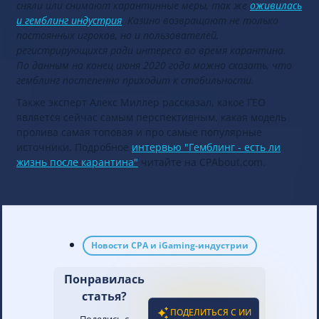
сняли или снимают карантинные меры, так же
оживилась
и гемблинг индустрия
. Казино возвращают не только
постоянных игроков, но и пользователей,
регистрирующихся ради интереса во время карантина.
По данным на конец июня 2020 года можно сказать, что
гемблинг постепенно приходит к стабильности.
Также эксперт Алекс Миллер рассказал, какое ГЕО
является сейчас самым перспективным, какая модель
пролива самая топовая и про самые популярные
источники. Подробное
интервью "Гемблинг - есть ли
жизнь после карантина"
читайте на CPAbout.com.
Новости CPA и iGaming-индустрии
Понравилась
статья?
ПОДЕЛИТЬСЯ С ИИ
Поделись с