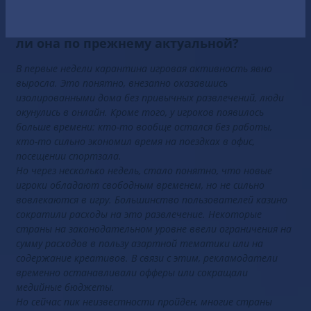
Как дела у гемблинга после карантина?
Есть ли проблемы в вертикали? Остается
ли она по прежнему актуальной?
В первые недели карантина игровая активность явно
выросла. Это понятно, внезапно оказавшись
изолированными дома без привычных развлечений, люди
окунулись в онлайн. Кроме того, у игроков появилось
больше времени: кто-то вообще остался без работы,
кто-то сильно экономил время на поездках в офис,
посещении спортзала.
Но через несколько недель, стало понятно, что новые
игроки обладают свободным временем, но не сильно
вовлекаются в игру. Большинство пользователей казино
сократили расходы на это развлечение. Некоторые
страны на законодательном уровне ввели ограничения на
сумму расходов в пользу азартной тематики или на
содержание креативов. В связи с этим, рекламодатели
временно останавливали офферы или сокращали
медийные бюджеты.
Но сейчас пик неизвестности пройден, многие страны