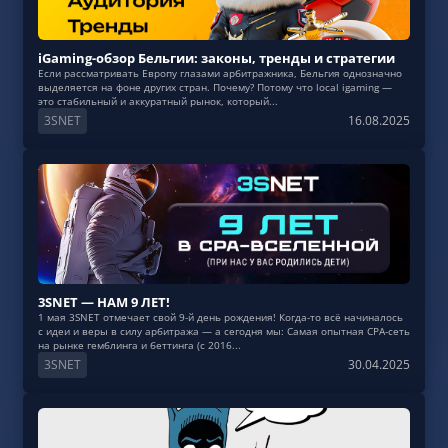
iGaming-обзор Бельгии: законы, тренды и стратегии
Если рассматривать Европу глазами арбитражника, Бельгия однозначно
выделяется на фоне других стран. Почему? Потому что local igaming —
это стабильный и аккуратный рынок, который...
3SNET
16.08.2025
3SNET — НАМ 9 ЛЕТ!
1 мая 3SNET отмечает свой 9-й день рождения! Когда-то всё начиналось
с идеи и веры в силу арбитража — а сегодня мы: Самая опытная CPA-сеть
на рынке гемблинга и беттинга (с 2016...
3SNET
30.04.2025