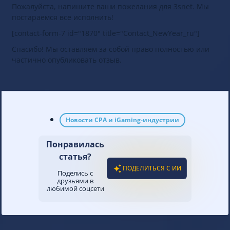
Пожалуйста, напишите ваши пожелания для 3snet. Мы
постараемся все исполнить!
[contact-form-7 id="1870" title="Contact_NewYear_ru"]
Спасибо! Мы оставляем за собой право полностью или
частично опубликовать отзыв.
Новости CPA и iGaming-индустрии
Понравилась
статья?
ПОДЕЛИТЬСЯ С ИИ
Поделись с
друзьями в
любимой соцсети