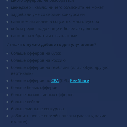
много офферов, не разобраться
менеджер - хамло, ничего объяснить не может
задолбали уже со своими конкурсами
слишком активные в соцсетях, много мусора
кейсы редко, надо чаще и более актуальные
сложно разобраться с выплатами
Итак,
ч
то нужно добавить для улучшения
?
больше офферов на бурж
больше офферов на Россию
больше офферов на гемблинг (или любую другую
вертикаль)
больше офферов по
CPA
(CPL,
Rev Share
)
больше белых офферов
больше эксклюзивных офферов
больше кейсов
больше/меньше конкурсов
добавить новые способы оплаты (указать, какие
именно)