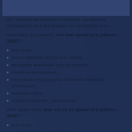
реальных работающих c 3SNET
вебмастеров и делайте свой выбор!
Вот возможные варианты ответов, вы можете
скопировать их в форму ниже или придумать свои.
Например, расскажите
ч
то вам нравится в работе с
3SNET
?
все супер
много офферов, всегда есть выбор
менеджер вежливый, всегда поможет
конкурсы интересные
материалы в соцгруппах полезные и новости
актуальные
хорошие кейсы
никаких проблем с выплатами
Или, может быть,
вам что-то не нравится в работе с
3SNET
?
все плохо