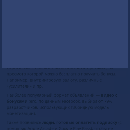
в 2020 году для маркетологов и рекламщиков.
Выяснилось, что пользователи стали более позитивно
относиться к рекламе в играх. Воспринимают ее
положительно три из четырех мобильных геймеров,
поскольку они понимают: реклама позволяет сделать
игру бесплатной.
В то же время геймеры хотят, чтобы она была
более
разнообразной
: 73% опрошенных недовольны тем, что
постоянно видят одни и те же объявления.
Игроки более положительно относятся к рекламе, за
просмотр которой можно бесплатно получать бонусы.
Например, внутриигровую валюту, различные
«усилители» и пр.
Наиболее популярный формат объявлений —
видео с
бонусами
(его, по данным Facebook, выбирают 79%
разработчиков, использующих гибридную модель
монетизации).
Также появились
люди, готовые оплатить подписку
(с
помощью Apple Arcade и Google Play Pass), чтобы не