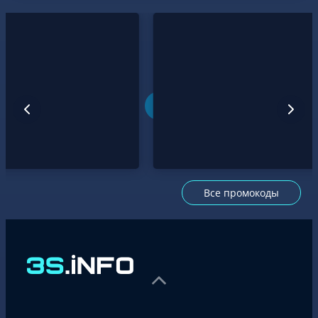
Все промокоды