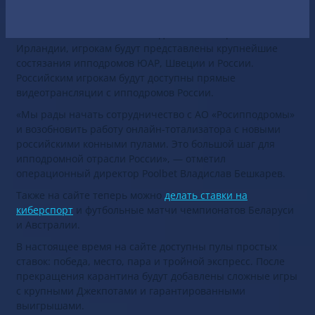
В обновленном сервисе Пулбет линия стала еще больше:
помимо скачек и забегов Соединенного Королевства и
Ирландии, игрокам будут представлены крупнейшие
состязания ипподромов ЮАР, Швеции и России.
Российским игрокам будут доступны прямые
видеотрансляции с ипподромов России.
«Мы рады начать сотрудничество с АО «Росипподромы»
и возобновить работу онлайн-тотализатора с новыми
российскими конными пулами. Это большой шаг для
ипподромной отрасли России», — отметил
операционный директор Poolbet Владислав Бешкарев.
Также на сайте теперь можно
делать ставки на
киберспорт
и футбольные матчи чемпионатов Беларуси
и Австралии.
В настоящее время на сайте доступны пулы простых
ставок: победа, место, пара и тройной экспресс. После
прекращения карантина будут добавлены сложные игры
с крупными Джекпотами и гарантированными
выигрышами.