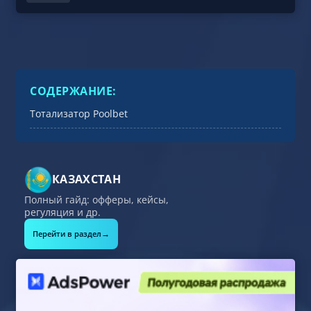
СОДЕРЖАНИЕ:
Тотализатор Poolbet
КАЗАХСТАН
Полный гайд: офферы, кейсы,
регуляция и др.
→
Перейти в раздел