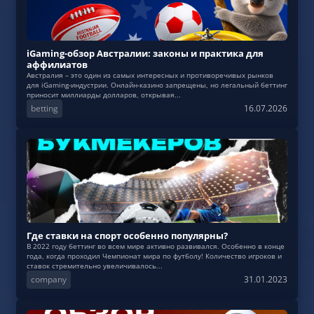
iGaming-обзор Австралии: законы и практика для
аффилиатов
Австралия – это один из самых интересных и противоречивых рынков
для iGaming-индустрии. Онлайн-казино запрещены, но легальный беттинг
приносит миллиарды долларов, открывая...
betting
16.07.2026
Где ставки на спорт особенно популярны?
В 2022 году беттинг во всем мире активно развивался. Особенно в конце
года, когда проходил Чемпионат мира по футболу! Количество игроков и
ставок стремительно увеличивалось...
company
31.01.2023