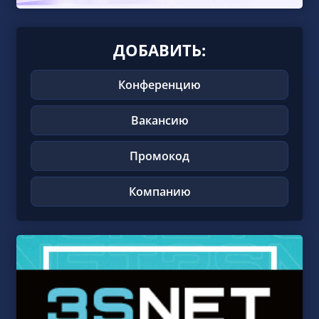
ДОБАВИТЬ:
Конференцию
Вакансию
Промокод
Компанию