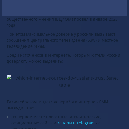
новостных и аналитических сайтов, а также Telegram-
каналов. Такие выводы можно сделать по итогам
исследования, которое Всероссийский центр изучения
общественного мнения (ВЦИОМ) провел в январе 2023
года.
При этом максимальное доверие у россиян вызывают
сообщения центрального телевидения (53%) и местное
телевидение (47%).
Среди источников в Интернете, которым жители России
доверяют, можно выделить:
Таким образом, индекс довери* я к интернет-СМИ
выглядит так:
на первом месте новостные, аналитические,
официальные сайты и
каналы в Telegram
- с
рейтингом 8;