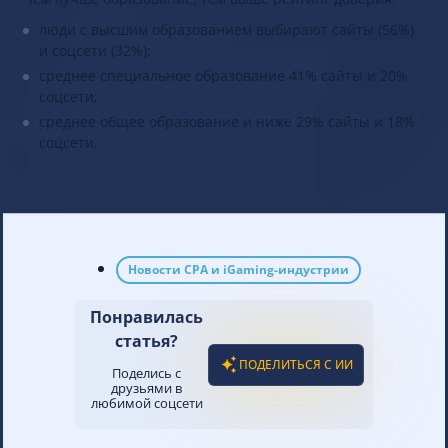
люди с высшим образованием выбирают сайты (56%)
и соцсети (32%);
среднее специальное образование 41% сайты и 20%
соцсети;
среднее общее образование и ниже 29% сайты и 18%
соцсети.
Новости CPA и iGaming-индустрии
Понравилась
статья?
ПОДЕЛИТЬСЯ С ИИ
Поделись с
друзьями в
любимой соцсети