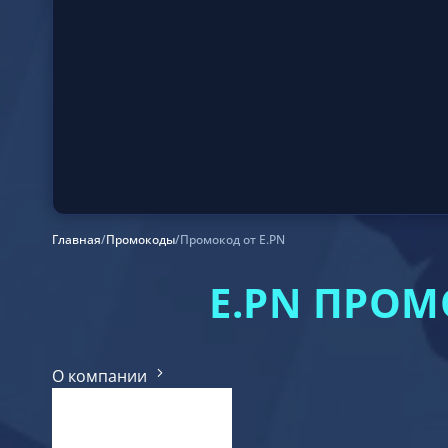
Главная
/
Промокоды
/
Промокод от E.PN
E.PN ПРО
О компании