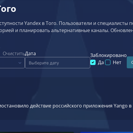
Того
тупности Yandex в Того. Пользователи и специалисты по
торией и планировать альтернативные каналы. Обновле
Очистить
Дата
Заблокировано
Да
Нет
остановило действие российского приложения Yango в 