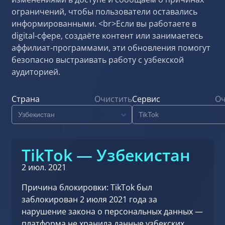
ограничений, чтобы пользователи оставались
информированными. <br>Если вы работаете в
digital-сфере, создаёте контент или занимаетесь
аффилиат-программами, эти обновления помогут
безопасно выстраивать работу с узбекской
аудиторией.
Страна
Очистить
Сервис
Оч
TikTok — Узбекистан
2 июл. 2021
Причина блокировки: TikTok был
заблокирован 2 июля 2021 года за
нарушение закона о персональных данных —
платформа не хранила данные узбекских