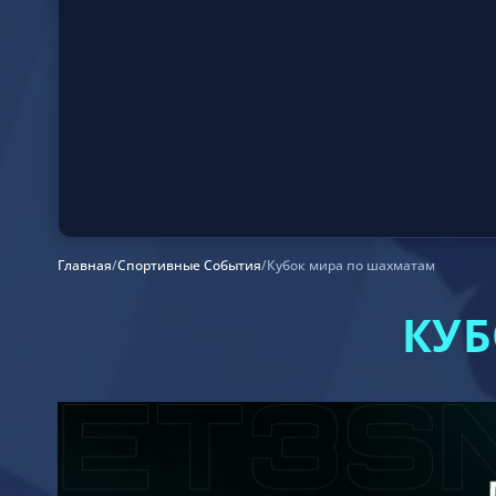
Главная
/
Спортивные События
/
Кубок мира по шахматам
КУБ