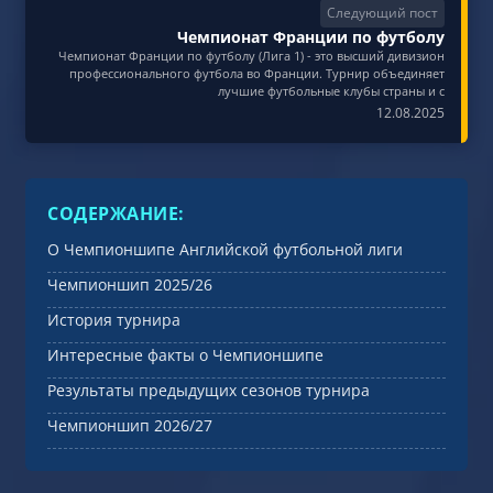
Следующий пост
Чемпионат Франции по футболу
Чемпионат Франции по футболу (Лига 1) - это высший дивизион
профессионального футбола во Франции. Турнир объединяет
лучшие футбольные клубы страны и с
12.08.2025
СОДЕРЖАНИЕ:
О Чемпионшипе Английской футбольной лиги
Чемпионшип 2025/26
История турнира
Интересные факты о Чемпионшипе
Результаты предыдущих сезонов турнира
Чемпионшип 2026/27