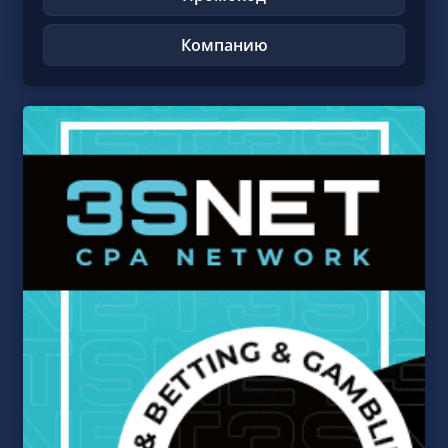
Компанию