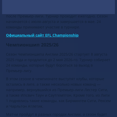
Championship
)
- высший дивизион Английской
футбольной лиги и второй по значимости дивизион
после Премьер-лиги. Турнир проходит ежегодно. Сезон
начинается с июля-августа и завершается в мае. 24
команды принимают участие в турнире.
Официальный сайт EFL Championship
Чемпионшип 2025/26
Сезон Чемпионшипа Англии 2025/26 стартует 8 августа
2025 года и продлится до 2 мая 2026-го. Турнир собирает
24 команды, которые будут бороться за выход в
Премьер-лигу.
В этом сезоне в чемпионате выступят клубы, которые
остались в лиге, а также несколько новых команд —
например, вернувшийся из Премьер-лиги Лестер Сити,
а также Ипсвич Таун и Саутгемптон. Кроме того, из Лиги
1 поднялись такие команды, как Бирмингем Сити, Рексем
и Чарльтон Атлетик.
Матчи пройдут в разных городах Англии, а сезон будет