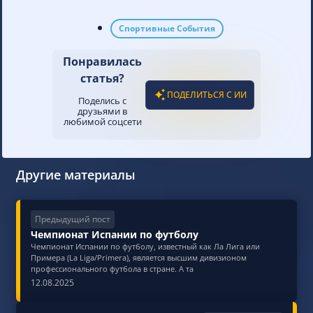
Спортивные События
Понравилась
статья?
ПОДЕЛИТЬСЯ С ИИ
Поделись с
друзьями в
любимой соцсети
Другие материалы
Предыдущий пост
Чемпионат Испании по футболу
Чемпионат Испании по футболу, известный как Ла Лига или
Примера (La Liga/Primera), является высшим дивизионом
профессионального футбола в стране. А та
12.08.2025