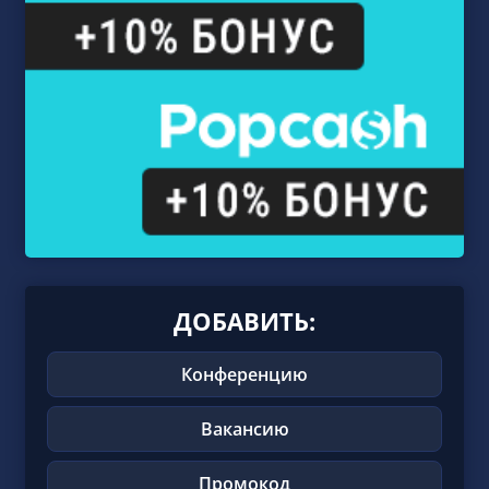
ДОБАВИТЬ:
Конференцию
Вакансию
Промокод