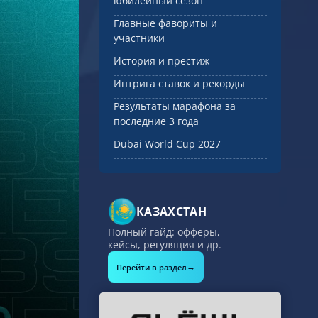
юбилейный сезон
Главные фавориты и
участники
История и престиж
Интрига ставок и рекорды
Результаты марафона за
последние 3 года
Dubai World Cup 2027
КАЗАХСТАН
Полный гайд: офферы,
кейсы, регуляция и др.
→
Перейти в раздел