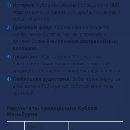
История
: Кубок Мельбурна проводится с
1861
года
и является одним из старейших скаковых
событий в мире.
Призовой фонд
: Соревнование входит в
число самых богатых скачек, с призовым
фондом более
8 миллионов австралийских
долларов
.
Традиции
: В день Кубка Мельбурна в
Австралии объявлен выходной, а зрители
традиционно надевают яркие наряды и шляпы.
Глобальная аудитория
: Забег транслируется
в более чем 160 странах, собирая миллионы
зрителей.
Результаты предыдущих Кубков
Мельбурна
Место