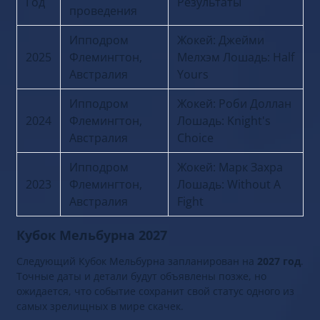
Год
Результаты
проведения
Ипподром
Жокей: Джейми
2025
Флемингтон,
Мелхэм Лошадь: Half
Австралия
Yours
Ипподром
Жокей: Роби Доллан
2024
Флемингтон,
Лошадь: Knight's
Австралия
Choice
Ипподром
Жокей: Марк Захра
2023
Флемингтон,
Лошадь: Without A
Австралия
Fight
Кубок Мельбурна 2027
Следующий Кубок Мельбурна запланирован на
2027 год
.
Точные даты и детали будут объявлены позже, но
ожидается, что событие сохранит свой статус одного из
самых зрелищных в мире скачек.