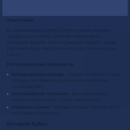
Мельбурне, Австралия. В этом году мероприятие
состоится 3 ноября.
Участники
В соревнованиях примут участие лучшие скаковые
лошади со всего мира, включая чемпионов из
Австралии, Европы, Азии и Северной Америки. Среди
участников будут как опытные лошади, так и молодые
талан
Потенциальные фавориты
Международные звезды
: Лошади из Европы и Азии,
которые уже зарекомендовали себя на мировых
соревнованиях.
Австралийские чемпионы
: Местные лошади,
которые хорошо знают трассу Флемингтона.
Сюрпризы сезона
: Молодые лошади, которые могут
преподнести сюрпризы.
История Кубка