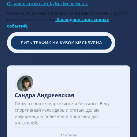
Официальный сайт Кубка Мельбурна.
Следите за датами проведения
конных скачек
и других
мероприятий в нашем
Календаре спортивных
событий.
ЛИТЬ ТРАФИК НА КУБОК МЕЛЬБУРНА
Сандра Андреевская
Пишу о спорте, маркетинге и беттинге. Веду
спортивный календарь и статьи, делаю
информацию полезной и понятной для
читателей.
37 статей