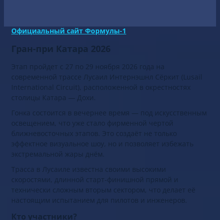
Катaра является четвертой по счету гонкой, которая
проходит в ночное время.
Официальный сайт Формулы-1
Гран-при Катара 2026
Этап пройдет с 27 по 29 ноября 2026 года на
современной трассе Лусаил Интернэшнл Сёркит (Lusail
International Circuit), расположенной в окрестностях
столицы Катара — Дохи.
Гонка состоится в вечернее время — под искусственным
освещением, что уже стало фирменной чертой
ближневосточных этапов. Это создаёт не только
эффектное визуальное шоу, но и позволяет избежать
экстремальной жары днём.
Трасса в Лусаиле известна своими высокими
скоростями, длинной старт-финишной прямой и
технически сложным вторым сектором, что делает её
настоящим испытанием для пилотов и инженеров.
Кто участники?