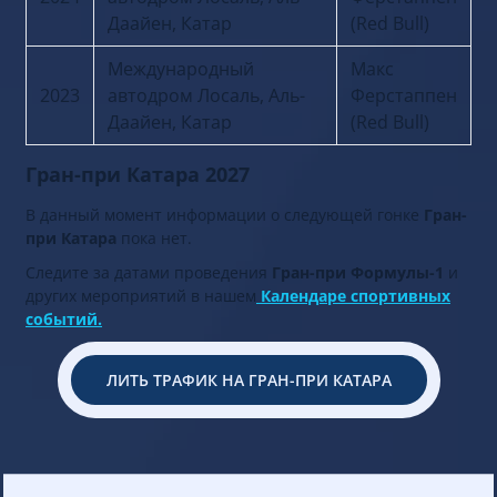
Даайен, Катар
(Red Bull)
Международный
Макс
2023
автодром Лосаль, Аль-
Ферстаппен
Даайен, Катар
(Red Bull)
Гран-при Катара 2027
В данный момент информации о следующей гонке
Гран-
при Катара
пока нет.
Следите за датами проведения
Гран-при Формулы-1
и
других мероприятий в нашем
Календаре спортивных
событий.
ЛИТЬ ТРАФИК НА ГРАН-ПРИ КАТАРА