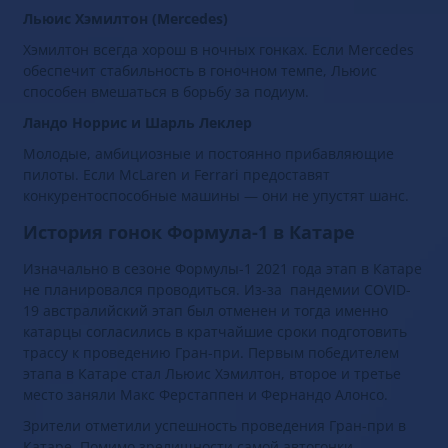
Льюис Хэмилтон (Mercedes)
Хэмилтон всегда хорош в ночных гонках. Если Mercedes
обеспечит стабильность в гоночном темпе, Льюис
способен вмешаться в борьбу за подиум.
Ландо Норрис и Шарль Леклер
Молодые, амбициозные и постоянно прибавляющие
пилоты. Если McLaren и Ferrari предоставят
конкурентоспособные машины — они не упустят шанс.
История гонок Формула-1 в Катаре
Изначально в сезоне Формулы-1 2021 года этап в Катаре
не планировался проводиться. Из-за пандемии COVID-
19 австралийский этап был отменен и тогда именно
катарцы согласились в кратчайшие сроки подготовить
трассу к проведению Гран-при. Первым победителем
этапа в Катаре стал Льюис Хэмилтон, второе и третье
место заняли Макс Ферстаппен и Фернандо Алонсо.
Зрители отметили успешность проведения Гран-при в
Катaре. Помимо зрелищности самой автогонки,