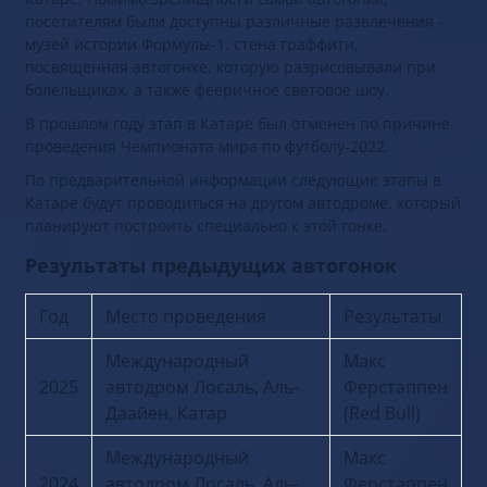
посетителям были доступны различные развлечения -
музей истории Формулы-1, стена граффити,
посвященная автогонке, которую разрисовывали при
болельщиках, а также фееричное световое шоу.
В прошлом году этап в Катаре был отменен по причине
проведения Чемпионата мира по футболу-2022.
По предварительной информации следующие этапы в
Катаре будут проводиться на другом автодроме, который
планируют построить специально к этой гонке.
Результаты предыдущих автогонок
Год
Место проведения
Результаты
Международный
Макс
2025
автодром Лосаль, Аль-
Ферстаппен
Даайен, Катар
(Red Bull)
Международный
Макс
2024
автодром Лосаль, Аль-
Ферстаппен