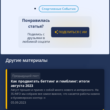
Спортивные События
Понравилась
статья?
ПОДЕЛИТЬСЯ С ИИ
Поделись с
друзьями в
любимой соцсети
Другие материалы
Предыдущий пост
Как продвигать беттинг и гемблинг: итоги
августа 2023
Август прошел и принес с собой много нового и интересного. На
3S.INFO мы собрали все самое важное, что касается работы казино
и букмекерских контор: н
05.09.2023