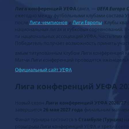
Лига конференций УЕФА
(англ. —
UEFA Europa 
ежегодно между футбольными клубами состава У
после
Лиги чемпионов
и
Лиги Европы
. Клубы кв
национальных лигах и кубковых соревнований. В
ти национальных ассоциаций УЕФА. Часть этих к
Победитель получает возможность принять участ
амым титулованным клубом Лиги конференций явл
Матчи Лиги конференций проводятся еженедельн
Официальный сайт УЕФА
Лига конференций УЕФА 20
Новый сезон
Лиги конференций УЕФА 2026/27
с
завершится
26 мая 2027 года
финальным матчем
Финал турнира состоится в
Стамбуле (Турция)
на