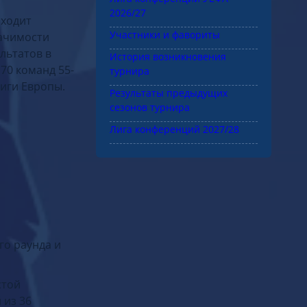
Лига конференций УЕФА
2026/27
оходит
Участники и фавориты
начимости
льтатов в
История возникновения
70 команд 55-
турнира
Лиги Европы.
Результаты предыдущих
сезонов турнира
Лига конференций 2027/28
КАЗАХСТАН
Полный гайд: офферы,
кейсы, регуляция и др.
го раунда и
→
Перейти в раздел
стой