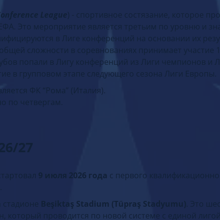
Conference League
) - спортивное состязание, которое пр
ЕФА. Это мероприятие является третьим по уровню и з
алифицируются в Лиге конференций на основании их резу
 общей сложности в соревнованиях принимает участие 1
лубов попали в Лигу конференций из Лиги чемпионов и 
ие в групповом этапе следующего сезона Лиги Европы.
яется ФК “Рома” (Италия).
о по четвергам.
26/27
тартовал
9 июля 2026 года
с первого квалификационно
.
 стадионе
Beşiktaş Stadium (Tüpraş Stadyumu)
. Это ше