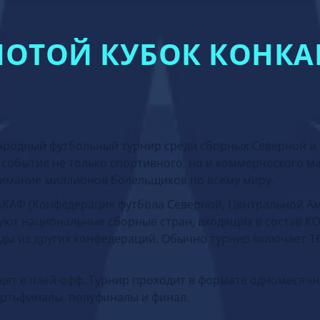
ЛОТОЙ КУБОК КОНКА
ародный футбольный турнир среди сборных Северной и
о событие не только спортивного, но и коммерческого м
внимание миллионов болельщиков по всему миру.
КАКАФ (Конфедерация футбола Северной, Центральной А
вуют национальные сборные стран, входящих в состав К
нды из других конфедераций. Обычно турнир включает 1
одят в плей-офф. Турнир проходит в формате одномесяч
ертьфиналы, полуфиналы и финал.