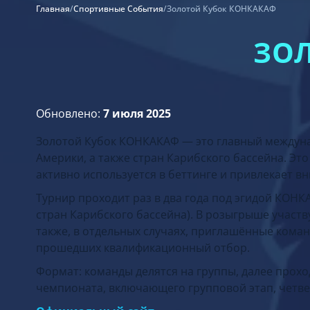
Главная
/
Спортивные События
/
Золотой Кубок КОНКАКАФ
ЗО
Обновлено:
7 июля 2025
Золотой Кубок КОНКАКАФ — это главный междун
Америки, а также стран Карибского бассейна. Эт
активно используется в беттинге и привлекает 
Турнир проходит раз в два года под эгидой КОН
стран Карибского бассейна). В розыгрыше участ
также, в отдельных случаях, приглашённые кома
прошедших квалификационный отбор.
Формат: команды делятся на группы, далее прох
чемпионата, включающего групповой этап, четв