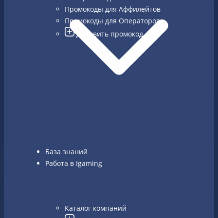
Промокоды для Аффилейтов
Промокоды для Операторов
Добавить промокод
Поиск по сайту...
RU
Главная
/
creatives
База знаний
#creatives
Работа в Igaming
На этой странице собраны статьи и материалы,
посвящённые креативам в арбитраже трафика.
Вы узнаете, какие баннеры, тизеры,
прелендинги и видео лучше всего конвертят в
Каталог компаний
разных вертикалях: гемблинг, беттинг, товарка,