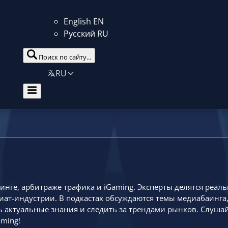
English
EN
Русский
RU
Поиск по сайту...
RU
инге, арбитраже трафика и iGaming. Эксперты делятся реал
т-индустрии. В подкастах обсуждаются темы медиабаинга, г
ь актуальные знания и следить за трендами рынков. Слуша
ming!