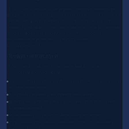
2J.com — это онлайн-платформа, ориентированная на
развлекательный и игровой контент, включая элементы
онлайн-игр и интерактивного пользовательского опыта.
Сервис предлагает пользователям участие в различных
игровых форматах с бонусами, внутриигровыми
механиками и возможностью получения
вознаграждений.
Продукты и услуги
2J.com предоставляет пользователям доступ к
следующим возможностям:
онлайн-игры различных форматов (включая карточные
и казуальные игры)
бонусные системы и внутриигровые награды
реферальная программа с возможностью получения
вознаграждений
мобильный доступ через Android-приложение
встроенные платежные механики для пополнения и
вывода средств