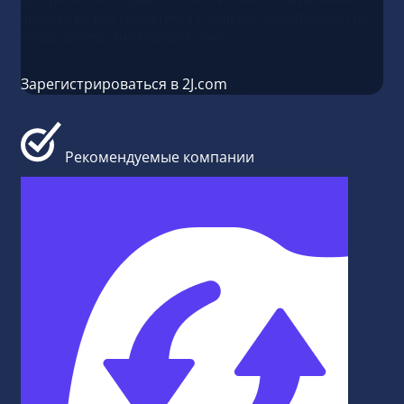
арбитража или маркетинга и больше ориентирован на
пользовательский игровой опыт.
Зарегистрироваться в 2J.com
Рекомендуемые компании