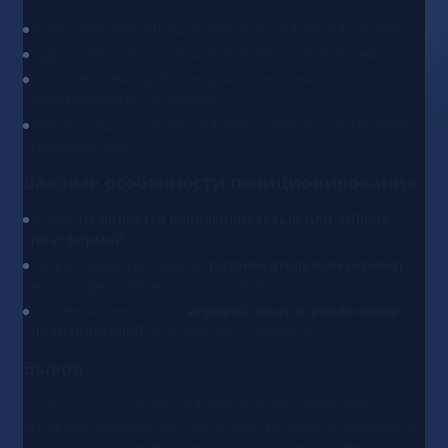
пользователям, ищущим игровые онлайн-платформы
аудитории, интересующейся мобильными играми
пользователям, работающим с бонусными и
реферальными системами
тем, кто ищет развлекательный контент с элементами
геймификации
Важные особенности позиционирования
2J.com
не является рекламной сетью или affiliate-
платформой
сервис ориентирован на
развлекательный сегмент
, а
не на маркетинговые инструменты
основная ценность —
игровой опыт и вовлечение
пользователей
, а не работа с трафиком
Вывод
2J.com — это развлекательная онлайн-платформа с
игровыми механиками, бонусной системой и мобильной
доступностью. Сервис не относится к инструментам