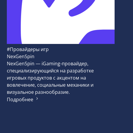
#Провайдеры игр
NexGenSpin
NexGenSpin — iGaming-провайдер,
специализирующийся на разработке
игровых продуктов с акцентом на
вовлечение, социальные механики и
визуальное разнообразие.
Подробнее