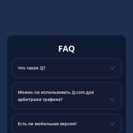
разрабо
опытом 
Подроб
FAQ
Что такое 2J?
Можно ли использовать 2J.com для
арбитража трафика?
Есть ли мобильная версия?