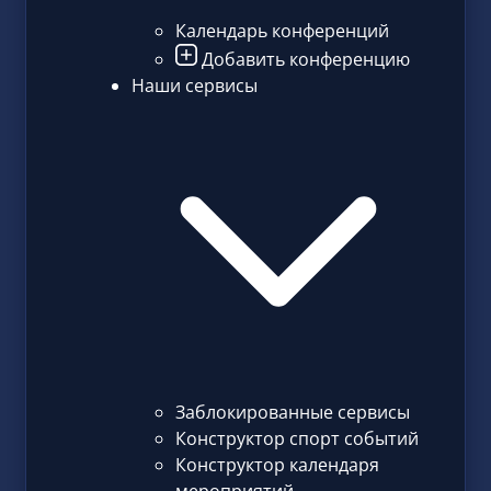
Календарь конференций
Добавить конференцию
Наши сервисы
Заблокированные сервисы
Конструктор спорт событий
Конструктор календаря