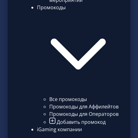
мероприятий
Промокоды
Все промокоды
Промокоды для Аффилейтов
Промокоды для Операторов
Добавить промокод
iGaming компании