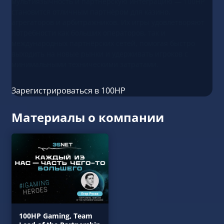
мультиязычность и партнёрскую интеграцию — 100HP
становится отличным партнёром для казино,
агрегаторов и арбитражников. Их игры удовлетворяют
потребности как больших операторов, так и
международных партнёрских сетей, помогая быстро
выходить на новые рынки и удерживать игроков с
минимальными техническими затратами.
Зарегистрироваться в 100HP
Материалы о компании
100HP Gaming, Team