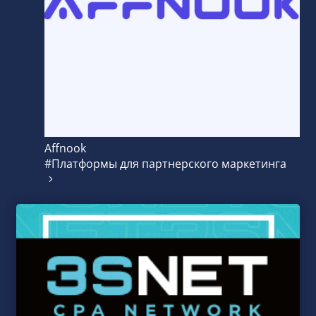
Affnook
#Платформы для партнерского маркетинга