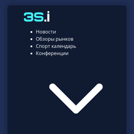
Новости
Обзоры рынков
Спорт календарь
Конференции