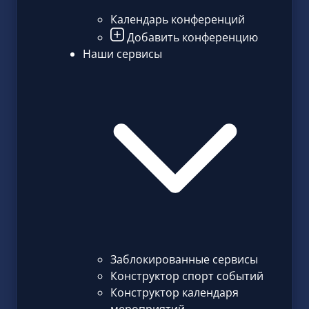
Календарь конференций
Добавить конференцию
Наши сервисы
Заблокированные сервисы
Конструктор спорт событий
Конструктор календаря