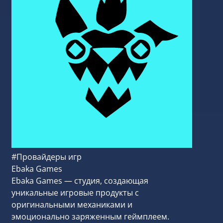
#iGami
SoftGam
SoftGa
техноло
iGaming
платфор
казино,
#Провайдеры игр
компле
Ebaka Games
Подроб
Ebaka Games — студия, создающая
уникальные игровые продукты с
оригинальными механиками и
эмоционально заряженным геймплеем.