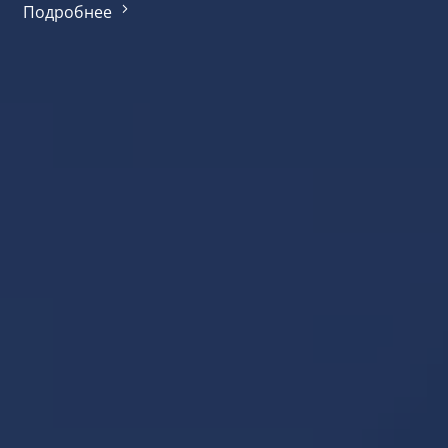
Подробнее