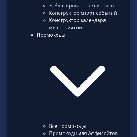
Заблокированные сервисы
Конструктор спорт событий
Конструктор календаря
мероприятий
Промокоды
Все промокоды
Промокоды для Аффилейтов