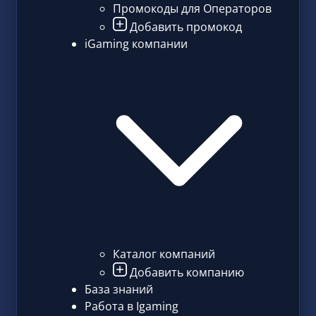
Промокоды для Операторов
Добавить промокод
iGaming компании
Каталог компаний
Добавить компанию
База знаний
Работа в Igaming