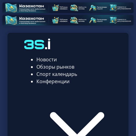
Новости
Обзоры рынков
Спорт календарь
Конференции