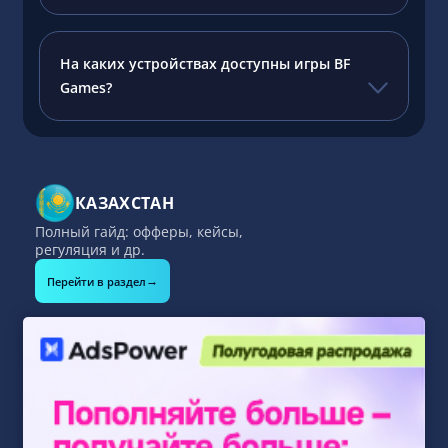
На каких устройствах доступны игры BF
Games?
КАЗАХСТАН
Полный гайд: офферы, кейсы,
регуляция и др.
→
Перейти в раздел