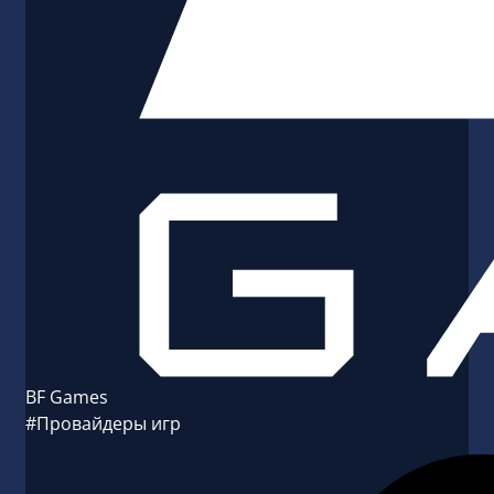
BF Games
#Провайдеры игр