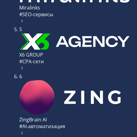
Miralinks
#SEO-сервисы
5
X6 GROUP
#CPA-сети
6
ZingBrain AI
#AI-автоматизация