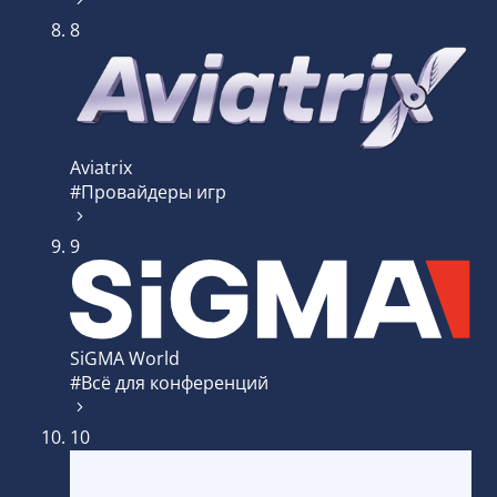
8
Aviatrix
#Провайдеры игр
9
SiGMA World
#Всё для конференций
10