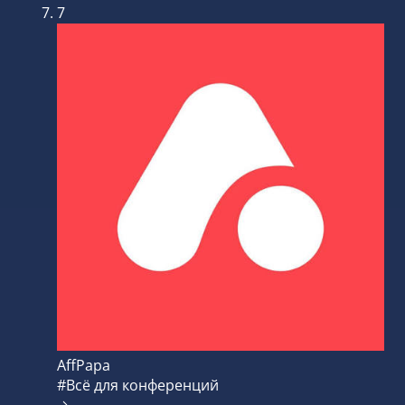
7
AffPapa
#Всё для конференций