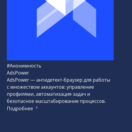
#Анонимность
AdsPower
AdsPower — антидетект-браузер для работы
с множеством аккаунтов: управление
профилями, автоматизация задач и
безопасное масштабирование процессов.
Подробнее
#Плате
flexcard