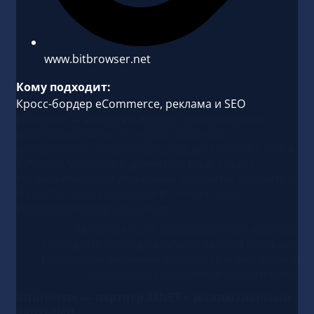
www.bitbrowser.net
Кому подходит:
Кросс-бордер eCommerce, реклама и SEO
BitBrowser — антидетект-браузер для безопасного
мультиаккаунтинга. Он создает полностью
изолированные профили браузера для Facebook*, TikTok,
X (Twitter), WhatsApp и других платформ: каждый
профиль имитирует уникальный «отпечаток устройства»
и работает через отдельный IP, что исключает
корреляцию между аккаунтами.
Материал носит информационный характер.
Соблюдайте законодательство и правила платформ.
Используйте легальные провайдеры и действуйте в
соответствии с локальными требованиями.
BitBrowser — партнер 3SNET с эксклюзивными
бонусами