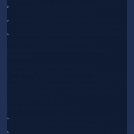
RPA-автоматизация: автоматизация рутины (создание
аккаунтов, действия в интерфейсе и пр.).
Локальный API и маркетплейс скриптов: управление
окнами, запуск скриптов, обмен готовыми решениями.
Расширенная поддержка: статические/динамические IP,
гибкая география для глобальных задач.
Чем BitBrowser отличается от обычных
браузеров
В обычном браузере параллельная работа с
несколькими логинами повышает риск связки аккаунтов.
BitBrowser позволяет одновременно входить в несколько
аккаунтов одной платформы в полностью
изолированных средах — минимизируя вероятность
нежелательной ассоциации.
Кому подойдет BitBrowser
Кросс-бордер eCommerce: безопасное управление
несколькими магазинами в отдельных окнах.
Соцсети и матрицы аккаунтов: FB*, TikTok, X и др. — без