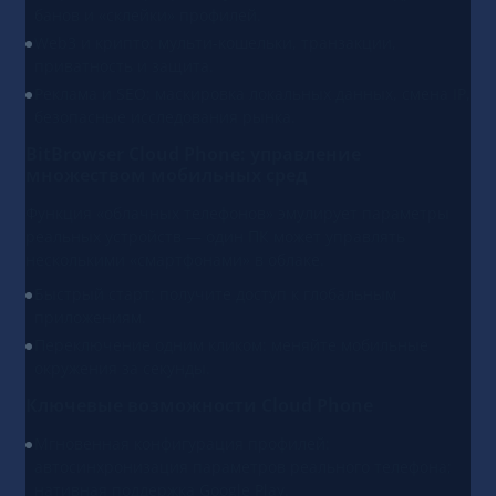
банов и «склейки» профилей.
Web3 и крипто: мульти-кошельки, транзакции,
приватность и защита.
Реклама и SEO: маскировка локальных данных, смена IP,
безопасные исследования рынка.
BitBrowser Cloud Phone: управление
множеством мобильных сред
Функция «облачных телефонов» эмулирует параметры
реальных устройств — один ПК может управлять
несколькими «смартфонами» в облаке.
Быстрый старт: получите доступ к глобальным
приложениям.
Переключение одним кликом: меняйте мобильные
окружения за секунды.
Ключевые возможности Cloud Phone
Мгновенная конфигурация профилей:
автосинхронизация параметров реального телефона;
нативная поддержка Google Play.