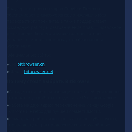
Браузер построен на ядрах Google и Firefox и
обеспечивает физико-уровневую изоляцию (без
перекрёстного трекинга), а также поддерживает
командную работу и разграничение прав — идеальное
решение для бизнеса и маркетологов, которые
управляют множеством аккаунтов безопасно и
эффективно.
Официальные сайты:
CN:
bitbrowser.cn
Global:
bitbrowser.net
Почему стоит выбрать BitBrowser
Антидетект и полная изоляция профилей: уникальные
отпечатки устройства + отдельные IP в каждом окне.
Работа на двух ядрах: переключение между Google
Chrome и Firefox для лучшей совместимости.
Командная работа и контроль активов: субаккаунты,
права доступа, распределение квот и удалённые
операции.