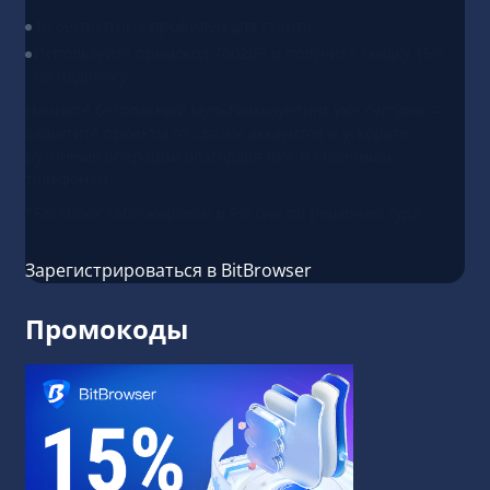
10 бесплатных профилей для старта.
Используйте промокод 7002b9 и получите скидку 15%
на подписку.
Начните безопасный мультиаккаунтинг уже сегодня —
защитите проекты от связки аккаунтов и ускорьте
рутинные операции благодаря RPA и облачным
телефонам.
*Facebook заблокирован в России по решению суда
Зарегистрироваться в BitBrowser
Промокоды