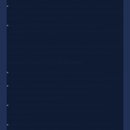
Ультра-реалистичная симуляция: язык, часовой пояс,
GPS; оператор/сим (600+ мировых операторов); датчики
(гироскоп, акселерометр и пр.).
Командная работа и контроль: гибкие права
субаккаунтов, распределение квот, независимая работа
команд.
Идеально для: глобального привлечения пользователей,
матричного маркетинга, безопасного мульти-логина.
Как начать работу с BitBrowser
10 бесплатных профилей: на старте доступны
полностью функциональные 10 браузерных профилей.
Настройка обязательна: каждому профилю назначьте
статический/динамический; иначе будет
использоваться локальный IP.
Включите Global Mode: перед использованием
сгенерируйте уникальный отпечаток для каждого
профиля.
Нужно больше профилей? обновитесь до платного