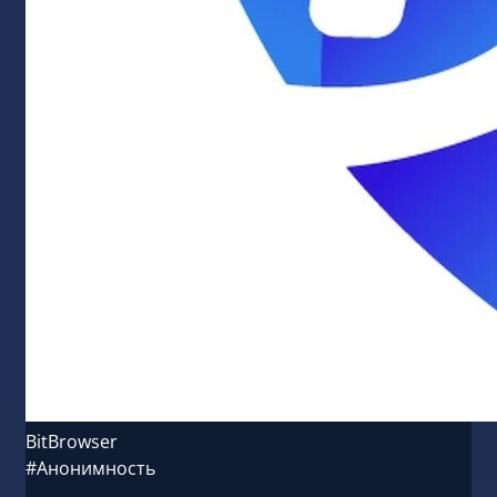
BitBrowser
#Анонимность