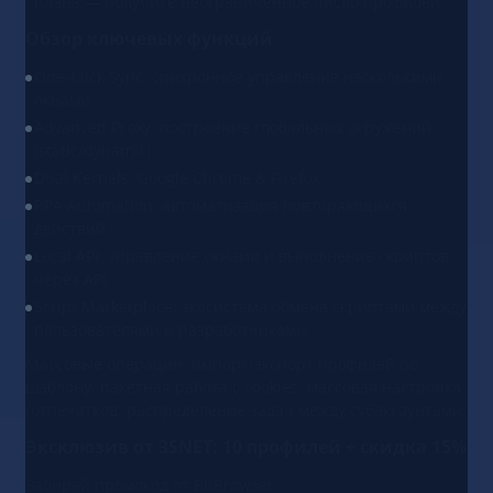
плана — получите неограниченное число профилей.
Обзор ключевых функций
One-Click Sync: синхронное управление несколькими
окнами.
Advanced Proxy: построение глобальных окружений
(static/dynamic).
Dual Kernels: Google Chrome & Firefox.
RPA Automation: автоматизация повторяющихся
действий.
Local API: управление окнами и выполнение скриптов
через API.
Script Marketplace: экосистема обмена скриптами между
пользователями и разработчиками.
Массовые операции: импорт/экспорт профилей по
шаблону, пакетная работа с cookies, массовая настройка
/отпечатков, распределение задач между субаккаунтами.
Эксклюзив от 3SNET: 10 профилей + скидка 15%
Забирай промокод от BitBrowser: