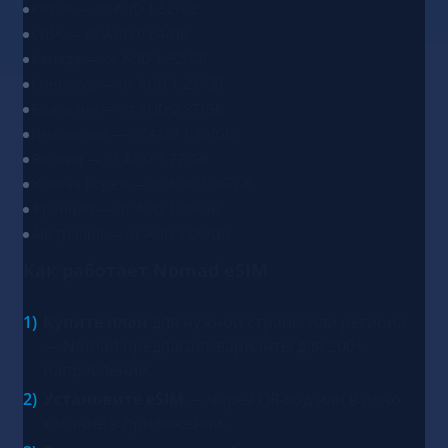
Китай — от AUD 1.52/GB
США — от AUD 0.84/GB
Канада — от AUD 1.52/GB
Сингапур — от AUD 1.21/GB
Бразилия — от AUD 2.87/GB
Индонезия — от AUD 1.89/GB
Япония — от AUD 1.77/GB
Южная Корея — от AUD 1.86/GB
Франция — от AUD 1.39/GB
Австралия — от AUD 1.08/GB
Как работает Nomad eSIM
Купите план
для нужной страны или региона
— Nomad предлагает варианты для 200+
направлений.
Установите eSIM
— через QR-код или в одно
касание в приложении.