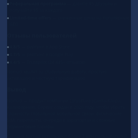
Реферальная программа
— дарите $5 друзьям и
получайте $5 за каждого.
Limited-time offers
— сниженные цены на популярные
GEO.
Отзывы пользователей
4.8/5
— рейтинг в App Store
4.7/5
— рейтинг в Google Play
4.4/5
— Trustpilot (24 445+ отзывов)
Nomad хвалят за стабильную работу, простую
активацию и честную тарификацию.
Вывод
Nomad — продукт компании LotusFlare (Санта-Клара,
Калифорния). Сервис создан в 2020 году, чтобы убрать
сложности глобальной мобильной связи: физические
SIM, переплаты, очереди в аэропортах и сложные
роуминговые тарифы.
Сегодня Nomad используют более 3 млн пользователей.