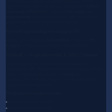
установкой и стабильной скоростью 4G/5G. Чтобы
получить максимальную выгоду, используйте
Nomad
промокод 3SNEQXTEVS
— он даёт
5% скидку на
подключение
и отлично подходит тем, кто впервые
выбирает eSIM или часто меняет страны.
Nomad промокод на скидку 5%
Используйте промокод
3SNEQXTEVS
и получите
5%
скидки
на подключение любого плана Nomad.
Nomad — подключение в 200+ странах
Nomad предлагает локальные, региональные и
глобальные eSIM. Выберите страну, установите eSIM в
одно касание и включите его по прибытии.
Скорость сети — 4G/5G, тарифы — от AUD 0.84/GB в
популярных направлениях.
Популярные направления
Италия — от AUD 1.39/GB
Турция — от AUD 0.90/GB