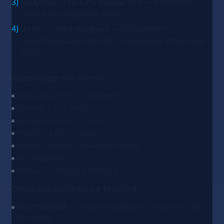
Подключитесь по прибытии
— включите
eSIM и используйте 4G/5G.
Закончился трафик?
— пополняйте
существующий план без повторной установки
eSIM.
Преимущества Nomad
Экономия до 50% на роуминге
Установка за 5 минут
Высокая скорость — 4G/5G
Работает в 200+ странах
Можно сохранять домашний номер
24/7 поддержка
Работает с hotspot и tethering
Спецпредложения Nomad
Free Trial eSIM
— новые пользователи получают 1GB
бесплатно.