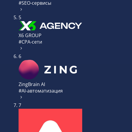
#SEO-сервисы
5
X6 GROUP
#CPA-сети
6
ZingBrain AI
#AI-автоматизация
7