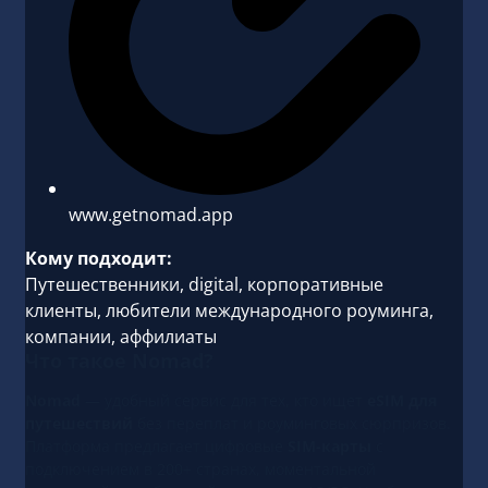
www.getnomad.app
Кому подходит:
Путешественники, digital, корпоративные
клиенты, любители международного роуминга,
компании, аффилиаты
Что такое Nomad?
Nomad
— удобный сервис для тех, кто ищет
eSIM для
путешествий
без переплат и роуминговых сюрпризов.
Платформа предлагает цифровые
SIM-карты
с
подключением в 200+ странах, моментальной