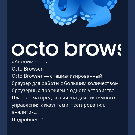
#Анонимность
#Ано
Octo Browser
HMA
Octo Browser — специализированный
HMA 
браузер для работы с большим количеством
пред
браузерных профилей с одного устройства.
инфра
Платформа предназначена для системного
стран
управления аккаунтами, тестирования,
Подр
аналитик…
Подробнее