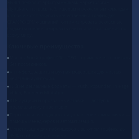
MyBid подходит арбитражникам, маркетологам,
digital‑агентствам, паблишерам и рекламным командам,
которые хотят закупать качественный трафик для
CPA/CPC/CPM‑кампаний, оптимизировать рекламные
бюджеты и монетизировать сайты или приложения по
всему миру.
Ключевые преимущества
Масштабный трафик 200+ GEO с прямыми источниками
без посредников.
Анти‑фрод защита и ручная модерация для чистых
действий аудитории.
Гибкие рекламные форматы — Push, Popunder, In‑Page,
Video, Banner и Mini‑Apps.
RTB‑аукцион и прозрачные ставки — доступ к
премиальному инвентарю.
Персональная поддержка и управление кампаниями —
помощь менеджеров и автоматизация.
Монетизация для паблишеров с выкупом трафика до
95 % и гибкими условиями.