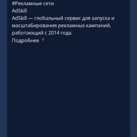
высо
#Рекламные сети
ориен
AdSkill
Подр
AdSkill — глобальный сервис для запуска и
масштабирования рекламных кампаний,
работающий с 2014 года.
Подробнее