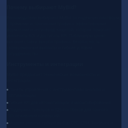
Почему выбирают MyBid?
Рекламодатели выбирают MyBid за надежную платформу
с прямыми источниками трафика, эффективными
форматами и анти‑фрод защитой, которая помогает
увеличить ROI и достигать KPI. Паблишеры ценят
высокие ставки выкупа трафика, безопасность,
своевременные выплаты и гибкие условия
сотрудничества.
Инструменты и интеграции
MyBid предлагает технические возможности и
интеграции:
Панель управления с инструментами анализа и
оптимизации.
Гибкие API для автоматизации и масштабирования.
Поддержка трекеров и S2S‑постбеков для точного
отслеживания конверсий.
Модели оплаты: гибкий выбор CPC, CPM, RevShare и