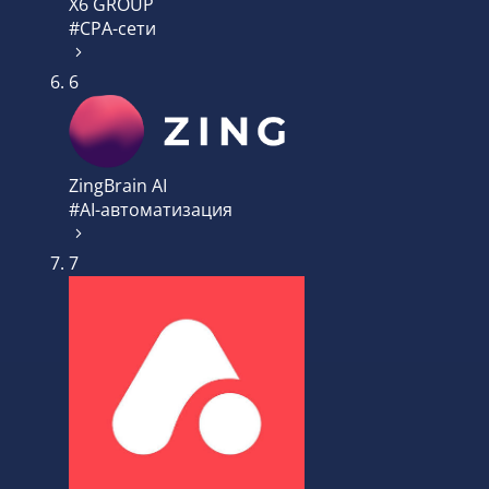
X6 GROUP
#CPA-сети
6
ZingBrain AI
#AI-автоматизация
7