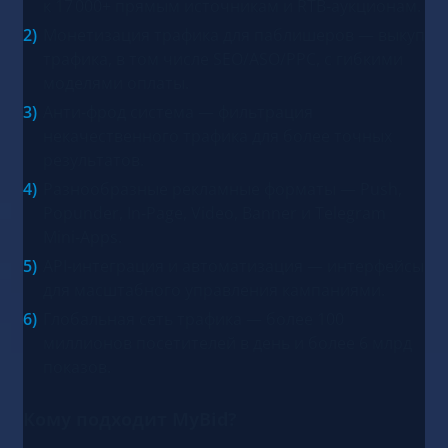
к 17 000+ прямым источникам и RTB‑аукционам.
Монетизация трафика для паблишеров — выкуп
трафика, в том числе SEO/ASO/PPC, с гибкими
моделями оплаты.
Анти‑фрод система — фильтрация
некачественного трафика для более точных
результатов.
Разнообразные рекламные форматы — Push,
Popunder, In‑Page, Video, Banner и Telegram
Mini‑Apps.
API‑интеграция и автоматизация — интерфейсы
для масштабного управления кампаниями.
Глобальная сеть трафика — более 100
миллионов посетителей в день и более 6 млрд
показов.
Кому подходит MyBid?