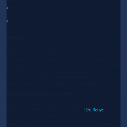
фиксированных ставок.
Платежные опции: Wire Transfer, Visa/Mastercard,
USDT/USDC, Paxum и др.
RTB‑аукцион — честные торги в реальном времени для
доступа к качественному трафику.
Вывод
MyBid — это международная рекламная сеть,
предлагающая прямой доступ к глобальному трафику,
многоформатные рекламные решения, анти‑фрод
защиту и мощные инструменты как для рекламодателей,
так и для паблишеров. Платформа подходит для
масштабной закупки трафика, эффективной
монетизации и роста коммерческих результатов.
Промокод MyBid от 3SNET
Специально для новых клиентов рекламной сети
доступен промокод 3SNET15. Он дает +
15% бонус
при
первом пополнении аккаунта на сумму от $300 до $3000.
Чтобы активировать предложение, зарегистрируйтесь