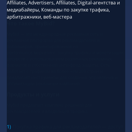
Affiliates, Advertisers, Affiliates, Digital-агентства и
медиабайеры, Команды по закупке трафика,
арбитражники, веб-мастера
Что такое MyBid?
MyBid — это международная рекламная сеть и
рекламная платформа для рекламодателей и
паблишеров, ориентированная на
performance‑маркетинг, закупку трафика и монетизацию
ресурсов с использованием различных рекламных
форматов и собственной анти‑фрод‑защиты. Сеть
работает с трафиком из более чем 200 стран и
предлагает инструменты для создания, управления и
оптимизации рекламных кампаний.
Продукты и услуги
MyBid предлагает комплекс решений для
рекламодателей и владельцев трафика:
Покупка трафика для рекламодателей — доступ