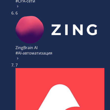
#CPA-сети
6
ZingBrain AI
#AI-автоматизация
7