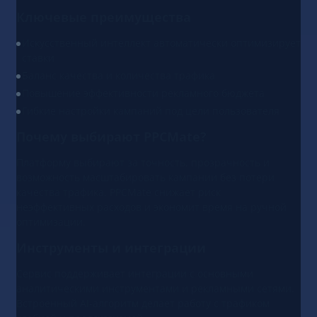
Ключевые преимущества
Искусственный интеллект автоматически оптимизирует
ставки
Баланс качества и количества трафика
Повышение эффективности рекламного бюджета
Гибкие настройки кампаний под цели пользователя
Почему выбирают PPCMate?
Платформу выбирают за точность, прозрачность и
возможность масштабировать кампании без потери
качества трафика. PPCMate снижает риск
неэффективных расходов и экономит время на ручной
оптимизации.
Инструменты и интеграции
Сервис поддерживает интеграции с основными
аналитическими инструментами и рекламными сетями.
Встроенный AI-алгоритм делает работу с трафиком