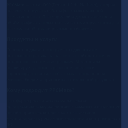
PPCMate
— это AI‑DSP (Demand Side Platform), которая
позволяет покупать веб-трафик с максимальной
эффективностью. Платформа объединяет качество и
объём трафика, автоматически оптимизируя ставки для
максимальной отдачи рекламного бюджета.
Продукты и услуги
Сервис предлагает инструменты для покупки
рекламного трафика на различных сайтах, включая
ретаргетинг и нативную рекламу. AI-механизм
анализирует данные в реальном времени и
корректирует ставки, чтобы каждая потраченная
единица бюджета приносила оптимальный результат.
Кому подходит PPCMate?
Платформа рассчитана на маркетологов,
арбитражников, медиабаинговые команды и владельцев
онлайн-проектов, которые хотят эффективно
масштабировать рекламные кампании и контролировать
ROI.