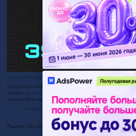
Дата публикации:
15 декабря 2025
Получение игорной лицензии Канады в Онтарио: Требов
Канады
доступна исключительно через провинцию Онтари
канадской игорной лицензией
для частного онлайн-гембл
Информация основана на публичных данных регулято
Рынок Онтарио: Единственная канадская и