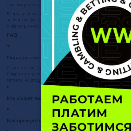
геолокации и стандартов ответственной игры.
Благодаря прозрачной модели регулирования и стабильном
вариантов для международных операторов, стремящихся лег
инфраструктуру, получают возможность выходить на расту
FAQ
Сколько стоит получить игорную лицензию Онта
Стоимость получения лицензии Онтарио включает фиксиров
Помимо этого, оператор заключает соглашение с iGaming On
затраты на вход на рынок, включая юридическое сопровожде
Кто может получить канадскую игорную лиценз
Как проходит процесс получения лицензии Онта