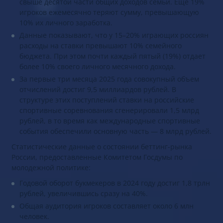
свыше десятой части общих доходов семьи. Еще 19%
игроков ежемесячно теряют сумму, превышающую
10% их личного заработка.
Данные показывают, что у 15–20% играющих россиян
расходы на ставки превышают 10% семейного
бюджета. При этом почти каждый пятый (19%) отдает
более 10% своего личного месячного дохода.
За первые три месяца 2025 года совокупный объем
отчислений достиг 9,5 миллиардов рублей. В
структуре этих поступлений ставки на российские
спортивные соревнования сгенерировали 1,5 млрд
рублей, в то время как международные спортивные
события обеспечили основную часть — 8 млрд рублей.
Статистические данные о состоянии беттинг-рынка
России, предоставленные Комитетом Госдумы по
молодежной политике:
Годовой оборот букмекеров в 2024 году достиг 1,8 трлн
рублей, увеличившись сразу на 40%.
Общая аудитория игроков составляет около 6 млн
человек.