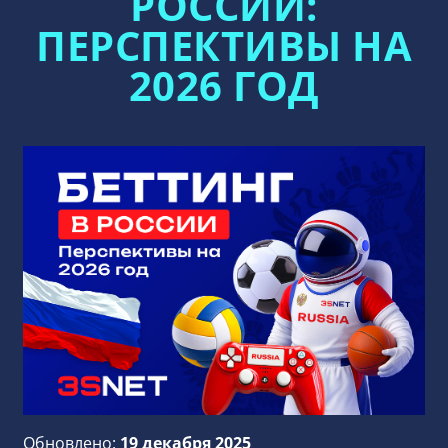
РОССИИ:
ПЕРСПЕКТИВЫ НА
2026 ГОД
Обновлено:
19 декабря 2025