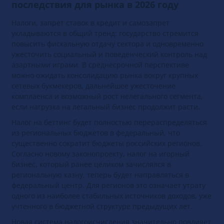
последствия для рынка в 2026 году
Налоги, запрет ставок в кредит и самозапрет
укладываются в общий тренд: государство стремится
повысить фискальную отдачу сектора и одновременно
ужесточить социальный и поведенческий контроль над
азартными играми. В среднесрочной перспективе
можно ожидать консолидацию рынка вокруг крупных
сетевых букмекеров, дальнейшее ужесточение
комплаенса и возможный рост нелегального сегмента,
если нагрузка на легальный бизнес продолжит расти.
Налог на беттинг будет полностью перераспределяться
из региональных бюджетов в федеральный, что
существенно сократит бюджеты российских регионов.
Согласно новому законопроекту, налог на игорный
бизнес, который ранее целиком зачислялся в
региональную казну, теперь будет направляться в
федеральный центр. Для регионов это означает утрату
одного из наиболее стабильных источников доходов, уже
учтенного в бюджетной структуре предыдущих лет.
Новая система налогоисчисления значительно повлияет