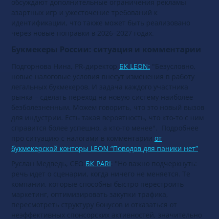
обсуждают дополнительные ограничения рекламы
азартных игр и ужесточение требований к
идентификации, что также может быть реализовано
через новые поправки в 2026–2027 годах.
Букмекеры России: ситуация и комментарии
Подгорнова Нина, PR-директор
БК LEON:
"Безусловно,
новые налоговые условия внесут изменения в работу
легальных букмекеров. И задача каждого участника
рынка – сделать переход на новую систему наиболее
безболезненным. Можем говорить, что это новый вызов
для индустрии. Есть такая вероятность, что кто-то с ним
справится более успешно, а кто-то менее". Подробнее
про ситуацию с налогами в комментарии
от
букмекерской конторы LEON “Поводов для паники нет”
.
Руслан Медведь, CEO
БК PARI
: "Но важно подчеркнуть:
речь идет о сценарии, когда ничего не меняется. Те
компании, которые способны быстро перестроить
маркетинг, оптимизировать закупки трафика,
пересмотреть структуру бонусов и отказаться от
неэффективных спонсорских активностей, значительно