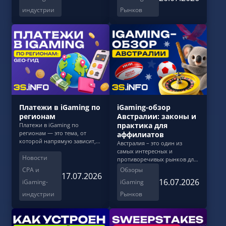
рынок окончательно поделят
также даём большую
индустрии
крупные игроки.
Рынков
сравнительную таблицу по
платежным методам для
онлайн казино по ключевым
странам.
Платежи в iGaming по
iGaming-обзор
регионам
Австралии: законы и
практика для
Платежи в iGaming по
регионам — это тема, от
аффилиатов
которой напрямую зависит,
Австралия – это один из
будет ли твой депозит
самых интересных и
попадать в кассу или
Новости
противоречивых рынков для
разложится по отказам
iGaming-индустрии. Онлайн-
CPA и
Обзоры
банков и ошибок платёжных
17.07.2026
казино запрещены, но
16.07.2026
шлюзов.
iGaming-
iGaming
легальный беттинг приносит
миллиарды долларов,
индустрии
Рынков
открывая...