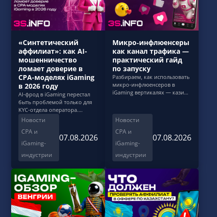
«Синтетический
Микро‑инфлюенсеры
аффилиат»: как AI-
как канал трафика —
мошенничество
практический гайд
ломает доверие в
по запуску
CPA-моделях iGaming
Разбираем, как использовать
микро‑инфлюенсеров в
в 2026 году
iGaming вертикалях — казино
AI‑фрод в iGaming перестал
и беттинг — именно с
быть проблемой только для
позиции соло‑байера: от
KYC‑отдела оператора.
поиска блогеров и форматов
Сегодня мошенническая
Новости
Новости
UGC gambling content до схем
цепочка может включать
CPA и
оплаты (revshare influencer
CPA и
синтетическую личность,
07.08.2026
07.08.2026
deal), промокод‑трекинга и
поддельный документ,
iGaming-
iGaming-
комплаенса.
дипфейк‑проверку лица,
индустрии
индустрии
депозит, бонус‑абьюз и
заявку на CPA‑выплату — всё
это в автоматизированном
потоке.