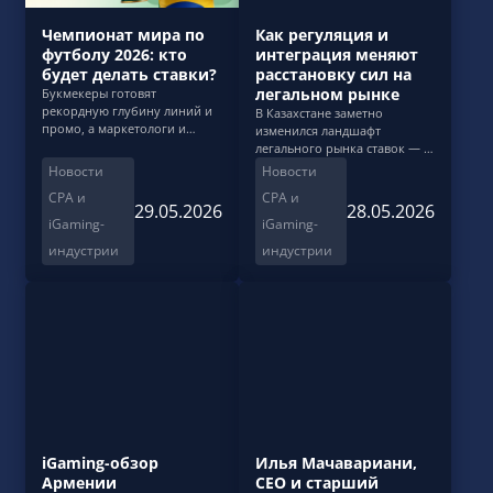
Чемпионат мира по
Как регуляция и
футболу 2026: кто
интеграция меняют
будет делать ставки?
расстановку сил на
легальном рынке
Букмекеры готовят
рекордную глубину линий и
В Казахстане заметно
промо, а маркетологи и
изменился ландшафт
аффилиаты — сложные
легального рынка ставок — и
воронки, которые должны
в центре этих изменений
Новости
Новости
отрабатывать весь цикл: до,
оказалась регуляция, а
CPA и
CPA и
во время и после турнира.
точнее — технологическая
29.05.2026
28.05.2026
интеграция операторов с
iGaming-
iGaming-
регуляторными системами.
индустрии
индустрии
iGaming-обзор
Илья Мачавариани,
Армении
CEO и старший