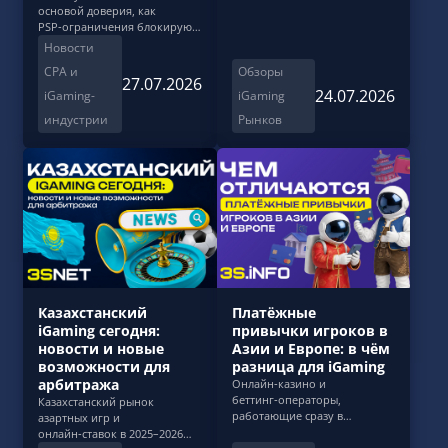
рабочий рынок: не
основой доверия, как
хайповый, как Латам или
PSP‑ограничения блокируют
Азия, но с понятным
аффилейт‑трафик, какие
Новости
регулированием,
платёжные модели и методы
CPA и
стабильными лицензиями и
Обзоры
реально работают и как
27.07.2026
хорошей платежной
выстроить платёжную
24.07.2026
iGaming-
iGaming
инфраструктурой.
стратегию
индустрии
Рынков
аффилейт‑менеджеру, чтобы
не терять партнеров.
Казахстанский
Платёжные
iGaming сегодня:
привычки игроков в
новости и новые
Азии и Европе: в чём
возможности для
разница для iGaming
арбитража
Онлайн‑казино и
беттинг‑операторы,
Казахстанский рынок
работающие сразу в
азартных игр и
нескольких регионах, быстро
онлайн‑ставок в 2025–2026
замечают: один и тот же