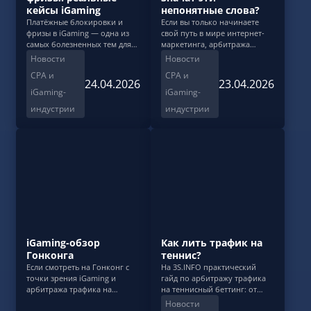
кейсы iGaming
непонятные слова?
Платёжные блокировки и
Если вы только начинаете
фризы в iGaming — одна из
свой путь в мире интернет-
самых болезненных тем для
маркетинга, арбитража
операторов и аффилиатов:
трафика или беттинга, вы
Новости
Новости
один день простоя может
быстро столкнетесь с фразой:
CPA и
CPA и
обернуться заморозкой
«Вчера залили на оффер по
24.04.2026
23.04.2026
оборотки, срывом выплат и
KPI, получили крутые...
iGaming-
iGaming-
потерей...
индустрии
индустрии
iGaming-обзор
Как лить трафик на
Гонконга
теннис?
Если смотреть на Гонконг с
На 3S.INFO практический
точки зрения iGaming и
гайд по арбитражу трафика
арбитража трафика на
на теннисный беттинг: от
гемблинг и беттинг, то это не
выбора офферов и ГЕО до
Новости