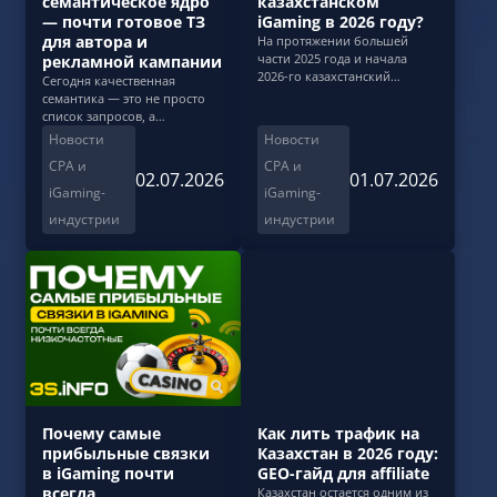
семантическое ядро
казахстанском
— почти готовое ТЗ
iGaming в 2026 году?
для автора и
На протяжении большей
части 2025 года и начала
рекламной кампании
2026-го казахстанский
Сегодня качественная
iGaming оставался одним из
семантика — это не просто
самых концентрированных
список запросов, а
рынков не только в СНГ, но и
полноценный рабочий
Новости
Новости
в мировой индустрии ставок.
документ, который помогает
CPA и
CPA и
принимать решения сразу
02.07.2026
01.07.2026
нескольким командам: SEO,
iGaming-
iGaming-
контенту, PPC, медиабаингу и
индустрии
индустрии
affiliate-менеджерам.
Почему самые
Как лить трафик на
прибыльные связки
Казахстан в 2026 году:
в iGaming почти
GEO-гайд для affiliate
всегда
Казахстан остается одним из