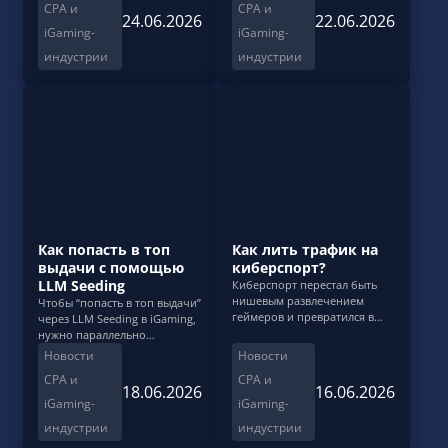
CPA и
CPA и
спорта и дают государству
24.06.2026
22.06.2026
инструменты защиты
iGaming-
iGaming-
игроков.
индустрии
индустрии
Как попасть в топ
Как лить трафик на
выдачи с помощью
киберспорт?
LLM Seeding
Киберспорт перестал быть
нишевым развлечением
Чтобы “попасть в топ выдачи”
геймеров и превратился в
через LLM Seeding в iGaming,
полноценный вертикаль для
нужно параллельно
беттинга с собственной
прокачивать две вещи:
Новости
Новости
аудиторией, сезонностью и
классический SEO‑фундамент
CPA и
CPA и
правилами игры.
и отдельный контур под
18.06.2026
16.06.2026
цитируемость в ответах ИИ.
iGaming-
iGaming-
индустрии
индустрии