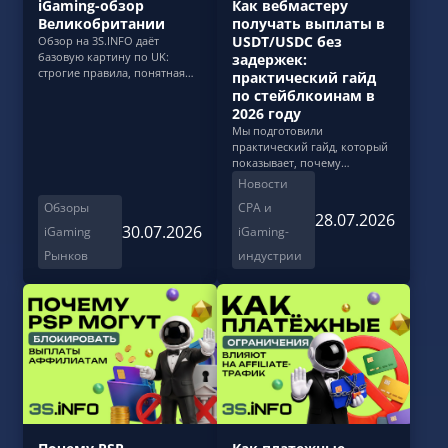
iGaming-обзор
Как вебмастеру
Великобритании
получать выплаты в
USDT/USDC без
Обзор на 3S.INFO даёт
базовую картину по UK:
задержек:
строгие правила, понятная
практический гайд
архитектура лицензий,
по стейблкоинам в
высокие требования к
2026 году
операторам и богатая
Мы подготовили
история развития
практический гайд, который
онлайн‑гемблинга. Для
показывает, почему
аффилиата Великобритания
стейблкоин‑выплаты важны,
Новости
— не самый простой GEO, но
почему топ‑аффилиаты
очень показательный: если
Обзоры
CPA и
уходят в USDT/USDC, как
ты понимаешь, как здесь
28.07.2026
выбрать сеть и кошелёк, что
30.07.2026
iGaming
iGaming-
устроены регулирование,
смотреть в on‑chain
лицензирование и
Рынков
индустрии
подтверждении, какие
экономика, тебе гораздо
налоговые и
легче оценивать риски и
комплаенс‑вопросы
перспективы iGaming‑рынков
учитывать и как
в других странах.
безболезненно перейти с
фиата на крипту.