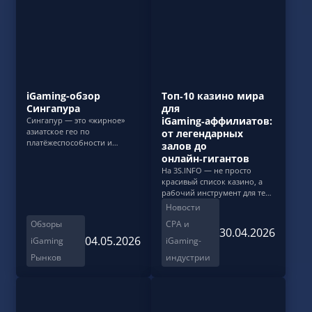
iGaming-обзор
Топ‑10 казино мира
Сингапура
для
iGaming‑аффилиатов:
Сингапур — это «жирное»
азиатское гео по
от легендарных
платёжеспособности и
залов до
конверсии, но при этом одно
онлайн‑гигантов
из самых жёстких по
На 3S.INFO — не просто
регулированию онлайн
красивый список казино, а
азартных игр в мире. Для
рабочий инструмент для тех,
арбитражника это рынок...
кто смотрит на индустрию
Новости
глазами аффилиата: какие
Обзоры
CPA и
бренды качают трафик,
30.04.2026
формируют доверие и дают
04.05.2026
iGaming
iGaming-
почву...
Рынков
индустрии