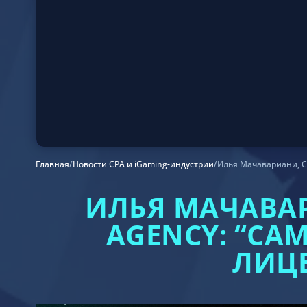
Главная
/
Новости CPA и iGaming-индустрии
/
Илья Мачавариани, C
ИЛЬЯ МАЧАВАР
AGENCY: “СА
ЛИЦ